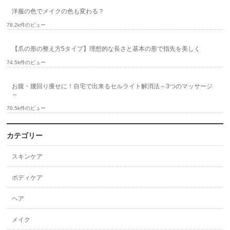
洋服の色でメイクの色も変わる？
78.2k件のビュー
【爪の形の整え方5タイプ】理想的な長さと基本の形で指先を美しく
74.5k件のビュー
お腹・腰回り痩せに！自宅で出来るセルライト解消法～3つのマッサージ
～
70.5k件のビュー
カテゴリー
スキンケア
ボディケア
ヘア
メイク