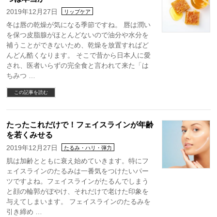
2019年12月27日
リップケア
冬は唇の乾燥が気になる季節ですね。 唇は潤い
を保つ皮脂腺がほとんどないので油分や水分を
補うことができないため、乾燥を放置すればど
んどん酷くなります。 そこで昔から日本人に愛
され、医者いらずの完全食と言われて来た「は
ちみつ …
この記事を読む
たったこれだけで！フェイスラインが年齢
を若くみせる
2019年12月27日
たるみ・ハリ・弾力
肌は加齢とともに衰え始めていきます。特にフ
ェイスラインのたるみは一番気をつけたいパー
ツですよね。フェイスラインがたるんでしまう
と顔の輪郭がぼやけ、それだけで老けた印象を
与えてしまいます。 フェイスラインのたるみを
引き締め …