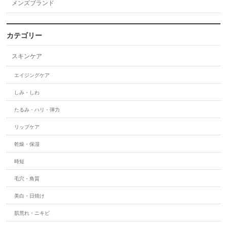
メンズブランド
カテゴリー
スキンケア
エイジングケア
しみ・しわ
たるみ・ハリ・弾力
リップケア
乾燥・保湿
時短
毛穴・角質
美白・日焼け
肌荒れ・ニキビ