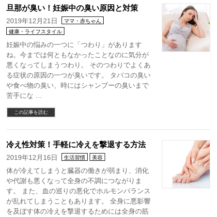
旦那が臭い！妊娠中の臭い原因と対策
2019年12月21日
ママ・赤ちゃん
健康・ライフスタイル
妊娠中の悩みの一つに「つわり」があります
ね。今までは何ともなかったことなのに気分が
悪くなってしまうつわり。 そのつわりでよくあ
る症状の原因の一つが臭いです。 タバコの臭い
や食べ物の臭い、時にはシャンプーの臭いまで
苦手にな …
この記事を読む
冷え性対策！手軽に冷えを撃退する方法
2019年12月16日
生活習慣
美容
体が冷えてしまうと臓器の働きが弱まり、消化
や代謝も悪くなって全身の不調につながりま
す。 また、血の巡りの悪化でホルモンバランス
が乱れてしまうこともあります。 全身に悪影響
を及ぼす体の冷えを撃退するためには全身の筋