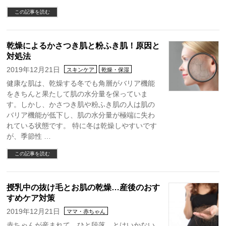
この記事を読む
乾燥によるかさつき肌と粉ふき肌！原因と
対処法
2019年12月21日
スキンケア
乾燥・保湿
健康な肌は、乾燥する冬でも角層がバリア機能
をきちんと果たして肌の水分量を保っていま
す。しかし、かさつき肌や粉ふき肌の人は肌の
バリア機能が低下し、肌の水分量が極端に失わ
れている状態です。 特に冬は乾燥しやすいです
が、季節性 …
この記事を読む
授乳中の抜け毛とお肌の乾燥…産後のおす
すめケア対策
2019年12月21日
ママ・赤ちゃん
赤ちゃんが産まれて、ひと段落…とはいかない