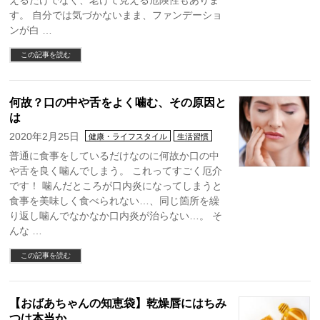
えるだけでなく、老けて見える危険性もありま
す。 自分では気づかないまま、ファンデーショ
ンが白 …
この記事を読む
何故？口の中や舌をよく噛む、その原因と
は
2020年2月25日
健康・ライフスタイル
生活習慣
普通に食事をしているだけなのに何故か口の中
や舌を良く噛んでしまう。 これってすごく厄介
です！ 噛んだところが口内炎になってしまうと
食事を美味しく食べられない…、同じ箇所を繰
り返し噛んでなかなか口内炎が治らない…。 そ
んな …
この記事を読む
【おばあちゃんの知恵袋】乾燥唇にはちみ
つは本当か