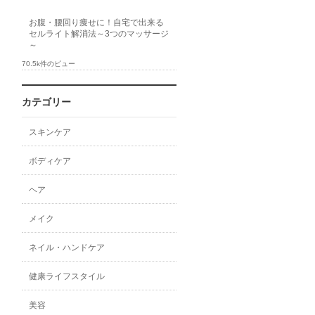
お腹・腰回り痩せに！自宅で出来る
セルライト解消法～3つのマッサージ
～
70.5k件のビュー
カテゴリー
スキンケア
ボディケア
ヘア
メイク
ネイル・ハンドケア
健康ライフスタイル
美容