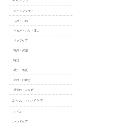
エイジングケア
しみ・しわ
たるみ・ハリ・弾力
リップケア
乾燥・保湿
時短
毛穴・角質
美白・日焼け
肌荒れ・ニキビ
ネイル・ハンドケア
ネイル
ハンドケア