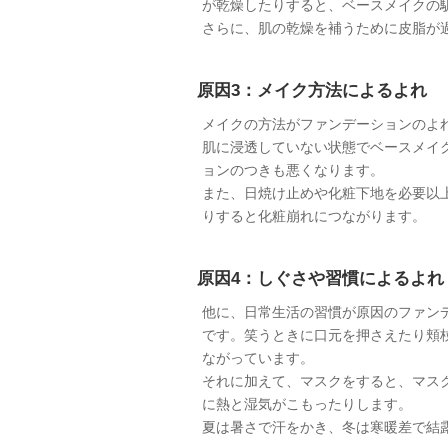
が乾燥したりすると、ベースメイクの
さらに、肌の乾燥を補うために皮脂が
原因3：メイク方法によるよれ
メイクの方法がファンデーションのよ
肌に浸透していない状態でベースメイ
ョンのつきも悪くなります。
また、日焼け止めや化粧下地を必要以
りすると化粧崩れにつながります。
原因4：しぐさや習慣によるよれ
他に、日常生活の習慣が原因のファン
です。笑うときに口元を押さえたり頬
ながっています。
それに加えて、マスクをすると、マス
に熱と湿気がこもったりします。
夏は暑さで汗をかき、冬は寒暖差で結