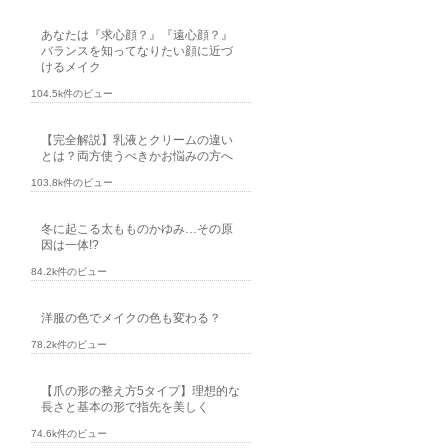
あなたは『求心顔？』『遠心顔？』
バランスを知ってなりたい顔に近づ
けるメイク
104.5k件のビュー
【完全解説】乳液とクリームの違い
とは？両方使うべきかお悩みの方へ
103.8k件のビュー
冬に起こる太もものかゆみ…その原
因は一体!?
84.2k件のビュー
洋服の色でメイクの色も変わる？
78.2k件のビュー
【爪の形の整え方5タイプ】理想的な
長さと基本の形で指先を美しく
74.6k件のビュー