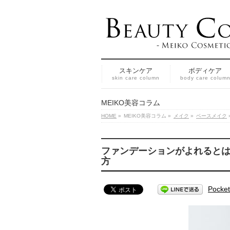
スキンケア
ボディケア
skin care column
body care colum
MEIKO美容コラム
HOME
»
MEIKO美容コラム
»
メイク
»
ベースメイク
ファンデーションがよれると
方
Pocket