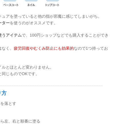
キュアを塗っていると他の指が邪魔に感じてしまいがち。
ーター
を使うのがオススメです。
使うアイテム
で、100円ショップなどでも購入することができ
はなく、
疲労回復やむくみ防止にも効果的
なので1つ持ってお
イルとほとんど変わりません。
と同じものでOKです。
り方
分を落とす
から左、右と順番に塗る