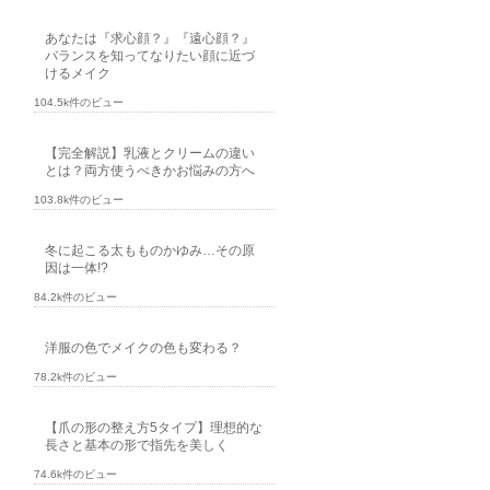
あなたは『求心顔？』『遠心顔？』
バランスを知ってなりたい顔に近づ
けるメイク
104.5k件のビュー
【完全解説】乳液とクリームの違い
とは？両方使うべきかお悩みの方へ
103.8k件のビュー
冬に起こる太もものかゆみ…その原
因は一体!?
84.2k件のビュー
洋服の色でメイクの色も変わる？
78.2k件のビュー
【爪の形の整え方5タイプ】理想的な
長さと基本の形で指先を美しく
74.6k件のビュー