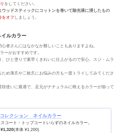
塗り
をしてください。
は
ウッドスティックにコットンを巻いて除光液に浸したもの
分をオフ
しましょう。
ネイルカラー
初心者さんにはなかなか難しいこともありますよね。
カラーがおすすめです。
り、ひと塗りで素早くきれいに仕上がるので安心。スジ・ムラ
るため薄爪や二枚爪にお悩みの方も一度トライしてみてくださ
普段使いに最適で、足元がナチュラルに映えるカラーが揃って
Cコレクション ネイルカラー
ースコート・トップコートいらずのネイルカラー。
格
¥1,320
(本体 ¥1,200)