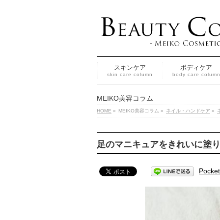
スキンケア
ボディケア
skin care column
body care colum
MEIKO美容コラム
HOME
»
MEIKO美容コラム
»
ネイル・ハンドケア
»
足のマニキュアをきれいに塗
Pocket