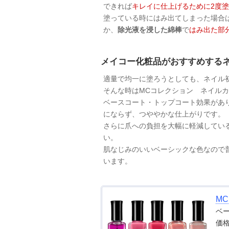
できれば
キレイに仕上げるために2度
塗っている時にはみ出てしまった場合
か、
除光液を浸した綿棒
で
はみ出た部
メイコー化粧品がおすすめする
適量で均一に塗ろうとしても、ネイル
そんな時はMCコレクション ネイル
ベースコート・トップコート効果があ
にならず、つややかな仕上がりです。
さらに爪への負担を大幅に軽減してい
い。
肌なじみのいいベーシックな色なので
います。
M
ベ
価