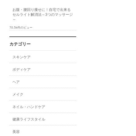
お腹・腰回り痩せに！自宅で出来る
セルライト解消法～3つのマッサージ
～
70.5k件のビュー
カテゴリー
スキンケア
ボディケア
ヘア
メイク
ネイル・ハンドケア
健康ライフスタイル
美容