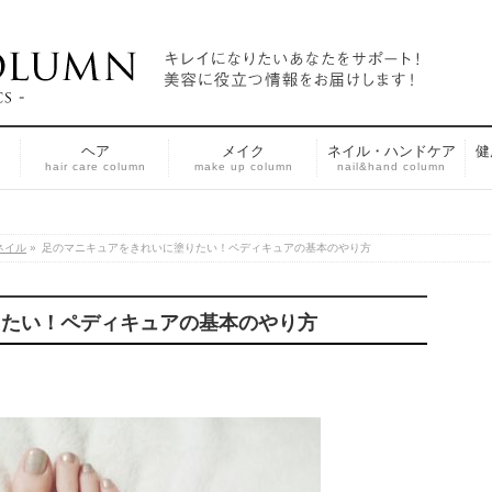
ヘア
メイク
ネイル・ハンドケア
健
n
hair care column
make up column
nail&hand column
ネイル
»
足のマニキュアをきれいに塗りたい！ペディキュアの基本のやり方
りたい！ペディキュアの基本のやり方