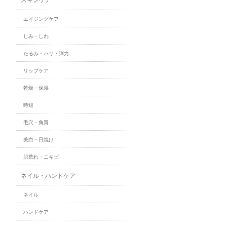
エイジングケア
しみ・しわ
たるみ・ハリ・弾力
リップケア
乾燥・保湿
時短
毛穴・角質
美白・日焼け
肌荒れ・ニキビ
ネイル・ハンドケア
ネイル
ハンドケア