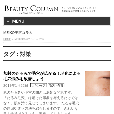
MENU
MEIKO美容コラム
HOME
»
MEIKO美容コラム
»
対策
タグ : 対策
加齢のたるみで毛穴が広がる！老化による
毛穴悩みを改善しよう
2019年1月22日
スキンケア
毛穴・角質
肌のたるみや毛穴の開きは深刻な問題です。
「たるみ毛穴」は老けた印象を与えるだけでは
なく、肌を汚く見せてしまいます。 たるみ毛穴
の原因や改善方法を紹介しますので、きれいな
肌を維持できるように実践してみましょう。