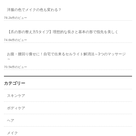
洋服の色でメイクの色も変わる？
78.2k件のビュー
【爪の形の整え方5タイプ】理想的な長さと基本の形で指先を美しく
74.6k件のビュー
お腹・腰回り痩せに！自宅で出来るセルライト解消法～3つのマッサージ
～
70.5k件のビュー
カテゴリー
スキンケア
ボディケア
ヘア
メイク