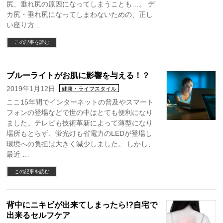
尻、垂れ尻の原因になってしまうことも…。 デ
カ尻・垂れ尻になってしまわないための、正し
い座り方 …
この記事を読む
ブルーライトがお肌に影響を与える！？
2019年1月12日
健康・ライフスタイル
ここ15年間でインターネットの普及やスマート
フォンの登場などで世の中はとても便利になり
ました。テレビも技術革新によって薄型になり
場所もとらず、蛍光灯も省電力のLEDが登場し
環境への負担は大きく減少しました。 しかし、
最近 …
この記事を読む
背中にニキビが出来てしまったら!?自宅で
出来るセルフケア