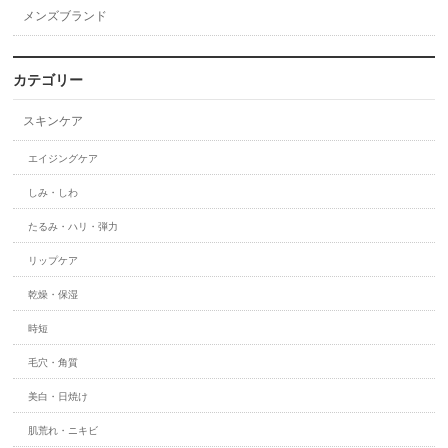
メンズブランド
カテゴリー
スキンケア
エイジングケア
しみ・しわ
たるみ・ハリ・弾力
リップケア
乾燥・保湿
時短
毛穴・角質
美白・日焼け
肌荒れ・ニキビ