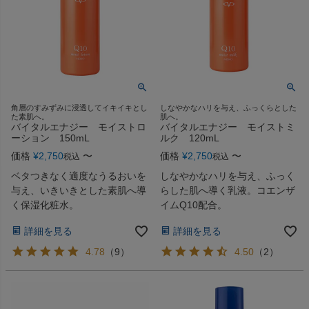
角層のすみずみに浸透してイキイキとし
しなやかなハリを与え、ふっくらとした
た素肌へ。
肌へ。
バイタルエナジー モイストロ
バイタルエナジー モイストミ
ーション 150mL
ルク 120mL
価格
¥
2,750
〜
価格
¥
2,750
〜
税込
税込
ベタつきなく適度なうるおいを
しなやかなハリを与え、ふっく
与え、いきいきとした素肌へ導
らした肌へ導く乳液。コエンザ
く保湿化粧水。
イムQ10配合。
詳細を見る
詳細を見る
4.78
（
9
）
4.50
（
2
）