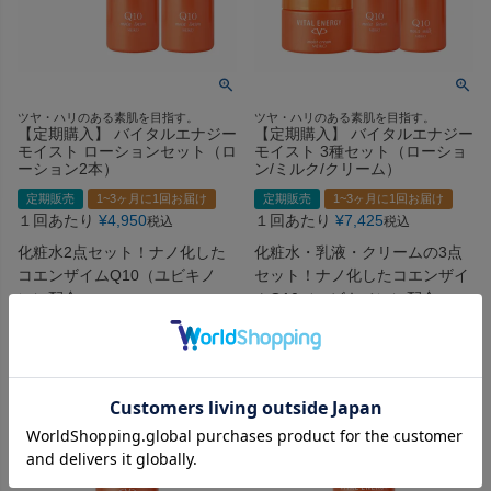
ツヤ・ハリのある素肌を目指す。
ツヤ・ハリのある素肌を目指す。
【定期購入】 バイタルエナジー
【定期購入】 バイタルエナジー
モイスト ローションセット（ロ
モイスト 3種セット（ローショ
ーション2本）
ン/ミルク/クリーム）
定期販売
1~3ヶ月に1回お届け
定期販売
1~3ヶ月に1回お届け
１回あたり
¥
4,950
１回あたり
¥
7,425
税込
税込
化粧水2点セット！ナノ化した
化粧水・乳液・クリームの3点
コエンザイムQ10（ユビキノ
セット！ナノ化したコエンザイ
ン）配合。
ムQ10（ユビキノン）配合。
詳細を見る
詳細を見る