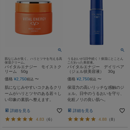
肌なじみが良く、ハリとツヤを与える高
うるおいが1日中続く！保湿にとことん
保湿クリーム。
こだわった美容液。
バイタルエナジー モイストク
バイタルエナジー デイリペア
リーム 50g
（ジェル状美容液） 30g
価格
¥
2,750
〜
価格
¥
2,750
〜
税込
税込
肌になじみやすいコクあるクリ
保湿力の高いリッチな感触のジ
ームがハリとツヤのある若々し
ェル。日中のうるおいを守り、
い印象の素肌へ整えます。
化粧ノリの良い肌へ。
詳細を見る
詳細を見る
4.83
（
6
）
4.88
（
8
）