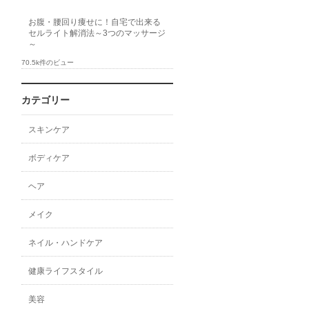
お腹・腰回り痩せに！自宅で出来る
セルライト解消法～3つのマッサージ
～
70.5k件のビュー
カテゴリー
スキンケア
ボディケア
ヘア
メイク
ネイル・ハンドケア
健康ライフスタイル
美容