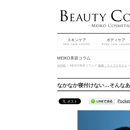
スキンケア
ボディケア
skin care column
body care colum
MEIKO美容コラム
HOME
»
MEIKO美容コラム
»
健康・ライフスタイル
»
なかなか寝付けない…そんな
Pocket