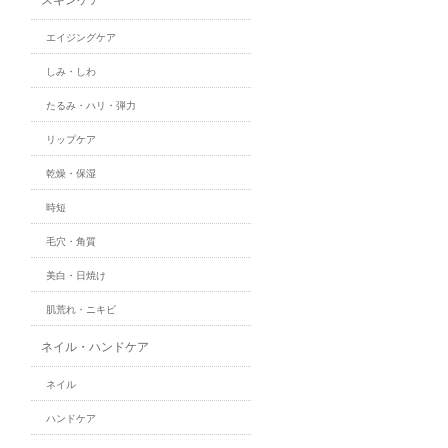
エイジングケア
しみ・しわ
たるみ・ハリ・弾力
リップケア
乾燥・保湿
時短
毛穴・角質
美白・日焼け
肌荒れ・ニキビ
ネイル・ハンドケア
ネイル
ハンドケア