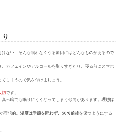
くり
付けない…そんな眠れなくなる原因にはどんなものがあるので
り、カフェインやアルコールを取りすぎたり、寝る前にスマホ
ってしまうので気を付けましょう。
大切
です。
、真っ暗でも眠りにくくなってしまう傾向があります。
理想は
が理想的。
湿度は季節を問わず、
50
％前後
を保つようにする
す。