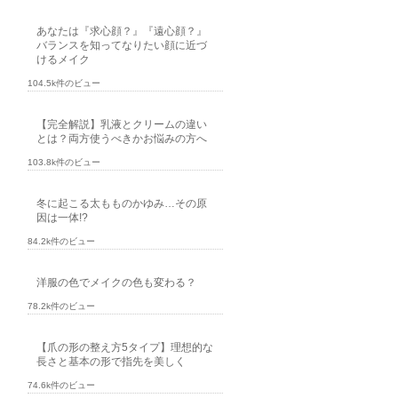
あなたは『求心顔？』『遠心顔？』
バランスを知ってなりたい顔に近づ
けるメイク
104.5k件のビュー
【完全解説】乳液とクリームの違い
とは？両方使うべきかお悩みの方へ
103.8k件のビュー
冬に起こる太もものかゆみ…その原
因は一体!?
84.2k件のビュー
洋服の色でメイクの色も変わる？
78.2k件のビュー
【爪の形の整え方5タイプ】理想的な
長さと基本の形で指先を美しく
74.6k件のビュー