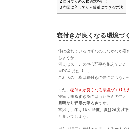
2
自分なりの入眠儀式を行う
3
布団に入ってから簡単にできる方法
寝付きが良くなる環境づ
体は疲れているはずなのになかなか寝
しょうか。
例えばストレスや心配事を抱えていた
やPCを見たり…。
これらの行為は寝付きの悪さにつなが
また、
寝付きが良くなる環境づくりも
寝室は明るすぎるのはもちろんのこと
月明かり程度の明るさ
です。
室温は、
冬は
16
～
19
度
、
夏は
26
度以下
と良いでしょう。
周りの騒音も寝付きを悪くする一因で