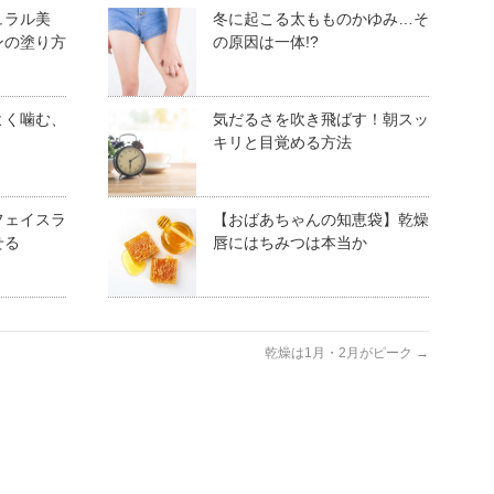
ュラル美
冬に起こる太もものかゆみ…そ
ンの塗り方
の原因は一体!?
よく噛む、
気だるさを吹き飛ばす！朝スッ
キリと目覚める方法
フェイスラ
【おばあちゃんの知恵袋】乾燥
せる
唇にはちみつは本当か
乾燥は1月・2月がピーク
→