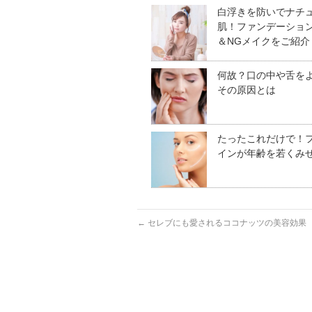
白浮きを防いでナチ
肌！ファンデーショ
＆NGメイクをご紹介
何故？口の中や舌を
その原因とは
たったこれだけで！
インが年齢を若くみ
←
セレブにも愛されるココナッツの美容効果