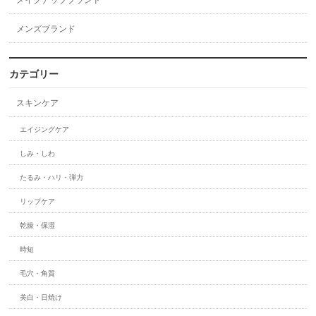
メンズブランド
カテゴリー
スキンケア
エイジングケア
しみ・しわ
たるみ・ハリ・弾力
リップケア
乾燥・保湿
時短
毛穴・角質
美白・日焼け