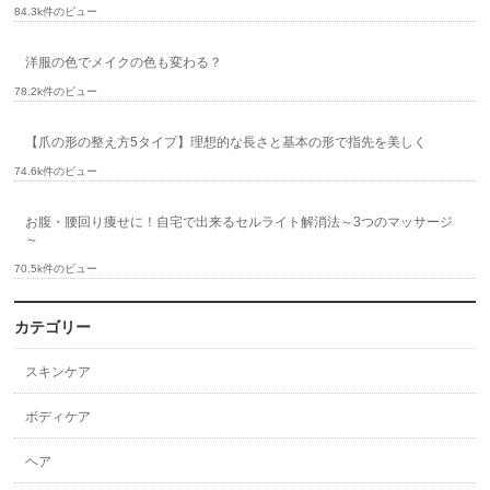
84.3k件のビュー
洋服の色でメイクの色も変わる？
78.2k件のビュー
【爪の形の整え方5タイプ】理想的な長さと基本の形で指先を美しく
74.6k件のビュー
お腹・腰回り痩せに！自宅で出来るセルライト解消法～3つのマッサージ
～
70.5k件のビュー
カテゴリー
スキンケア
ボディケア
ヘア