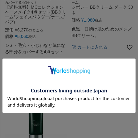
カバーする4点セット
ーム。
【送料無料】MCコレクション
シボレー BBクリーム ダーク 30
ベースメイク4点セット(BBクリ
ｇ
ーム/フェイスパウダー/ケース/
価格
¥
1,980
税込
パフ)
色黒、日焼け肌のためのメンズ
定価
¥
6,270
のところ
BBクリーム。
価格
¥
5,060
税込
シミ・毛穴・小じわなど気にな
カートに入れる
る部分をカバーする4点セット
カートに入れる
4.63
（
8
）