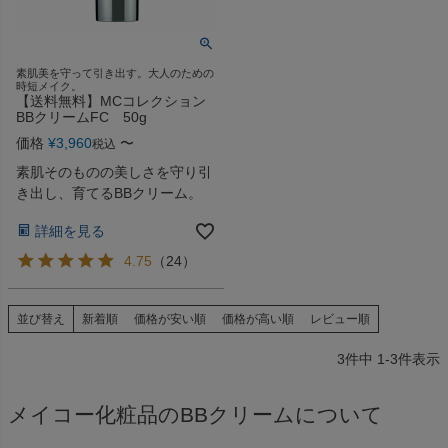
素肌美を守って引き出す。大人のための
時短メイク。
【送料無料】MCコレクション
BBクリームFC 50g
価格
¥
3,960
〜
税込
素肌そのものの美しさを守り引
き出し、育てるBBクリーム。
詳細を見る
4.75
（
24
）
並び替え
新着順
価格が安い順
価格が高い順
レビュー順
3
件中
1
-
3
件表示
メイコー化粧品のBBクリームについて