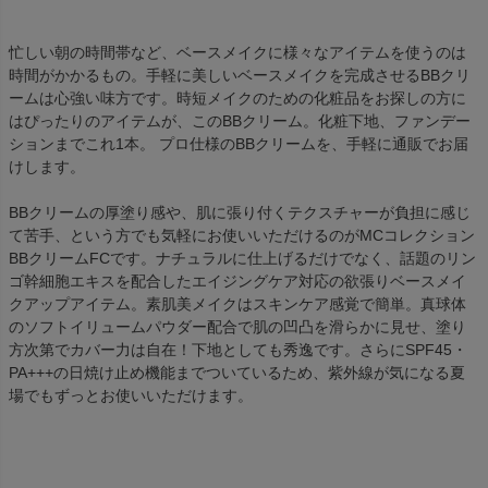
忙しい朝の時間帯など、ベースメイクに様々なアイテムを使うのは
時間がかかるもの。手軽に美しいベースメイクを完成させるBBクリ
ームは心強い味方です。時短メイクのための化粧品をお探しの方に
はぴったりのアイテムが、このBBクリーム。化粧下地、ファンデー
ションまでこれ1本。 プロ仕様のBBクリームを、手軽に通販でお届
けします。
BBクリームの厚塗り感や、肌に張り付くテクスチャーが負担に感じ
て苦手、という方でも気軽にお使いいただけるのがMCコレクション
BBクリームFCです。ナチュラルに仕上げるだけでなく、話題のリン
ゴ幹細胞エキスを配合したエイジングケア対応の欲張りベースメイ
クアップアイテム。素肌美メイクはスキンケア感覚で簡単。真球体
のソフトイリュームパウダー配合で肌の凹凸を滑らかに見せ、塗り
方次第でカバー力は自在！下地としても秀逸です。さらにSPF45・
PA+++の日焼け止め機能までついているため、紫外線が気になる夏
場でもずっとお使いいただけます。