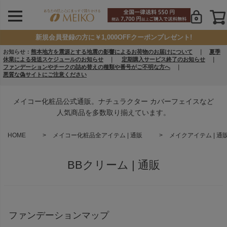
新規会員登録の方に￥1,000OFFクーポンプレゼント!
お知らせ：
熊本地方を震源とする地震の影響によるお荷物のお届けについて
｜
夏季
休業による発送スケジュールのお知らせ
｜
定期購入サービス終了のお知らせ
｜
ファンデーションやチークの詰め替えの種類や番号がご不明な方へ
｜
悪質な偽サイトにご注意ください
メイコー化粧品公式通販。ナチュラクター カバーフェイスなど
人気商品を多数取り揃えています。
HOME
メイコー化粧品全アイテム | 通販
メイクアイテム | 通
BBクリーム | 通販
ファンデーションマップ