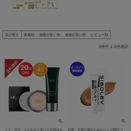
並び替え
新着順
価格が安い順
価格が高い順
レビュー順
3
件中
1
-
3
件表示
シミ・毛穴・小じわなど気になる部分を
色黒、日焼け肌のためのメンズBBクリ