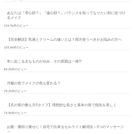
あなたは『求心顔？』『遠心顔？』バランスを知ってなりたい顔に近づけ
るメイク
104.5k件のビュー
【完全解説】乳液とクリームの違いとは？両方使うべきかお悩みの方へ
103.8k件のビュー
冬に起こる太もものかゆみ…その原因は一体!?
84.2k件のビュー
洋服の色でメイクの色も変わる？
78.2k件のビュー
【爪の形の整え方5タイプ】理想的な長さと基本の形で指先を美しく
74.6k件のビュー
お腹・腰回り痩せに！自宅で出来るセルライト解消法～3つのマッサージ
～