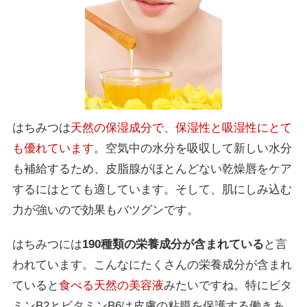
はちみつは
天然の保湿成分で、保湿性と吸湿性にとて
も優れています
。空気中の水分を吸収して新しい水分
も補給するため、皮脂腺がほとんどない乾燥唇をケア
するにはとても適しています。そして、肌にしみ込む
力が強いので効果もバツグンです。
はちみつには
190
種類の栄養成分が含まれている
と言
われています。こんなにたくさんの栄養成分が含まれ
ていると
食べる天然の美容液
みたいですね。特にビタ
ミンB2とビタミンB6は皮膚の粘膜を保護する働きあ