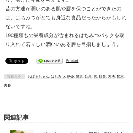
昔の方達が潤いのある肌や唇を保つことができたの
は、はちみつがとても身近な食品だったからかもしれ
ないですね。
190種類もの栄養成分が含まれるはちみつパックを取
り入れて若々しい潤いのある唇を目指しましょう。
Pocket
投稿タグ
おばあちゃん
,
はちみつ
,
乾燥
,
健康
,
効果
,
唇
,
対策
,
方法
,
知恵
,
美容
関連記事