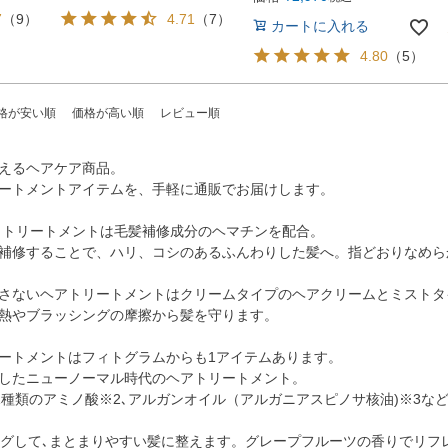
7
（
9
）
4.71
（
7
）
カートに入れる
4.80
（
5
）
格が安い順
価格が高い順
レビュー順
えるヘアケア商品。
ートメントアイテムを、手軽に通販でお届けします。
・トリートメントは毛髪補修成分のヘマチンを配合。
補修することで、ハリ、コシのあるふんわりした髪へ。指どおりなめら
さないヘアトリートメントはクリームタイプのヘアクリームとミストタ
熱やブラッシングの摩擦から髪を守ります。
ートメントはフィトグラムからも1アイテムあります。
合したニューノーマル時代のヘアトリートメント。
11種類のアミノ酸※2､アルガンオイル（アルガニアスピノサ核油)※3な
ングして､まとまりやすい髪に整えます。グレープフルーツの香りでリフ