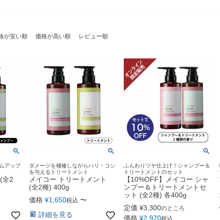
格が安い順
価格が高い順
レビュー順
ムアップ
ダメージを補修しながらハリ・コシ
ふんわりツヤ仕上げ！シャンプー＆
を与えるトリートメント
トリートメントのセット
(全2
メイコー トリートメント
【10%OFF】メイコー シャ
(全2種) 400g
ンプー＆トリートメントセ
ット (全2種) 各400g
価格
¥
1,650
〜
税込
定価
¥
3,300
のところ
詳細を見る
価格
¥
2,970
税込