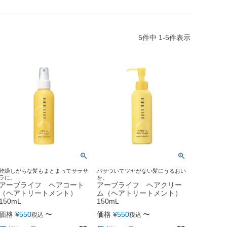
5
件中
1
-
5
件表示
乾燥しがちな髪もまとまってサラサ
パサついてツヤがない髪にうるおい
ラに。
を。
アーブライフ ヘアコート
アーブライフ ヘアクリー
（ヘアトリートメント）
ム（ヘアトリートメント）
150mL
150mL
価格
¥
550
〜
価格
¥
550
〜
税込
税込