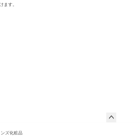
けます。
ペー
ジト
メンズ化粧品
ップ