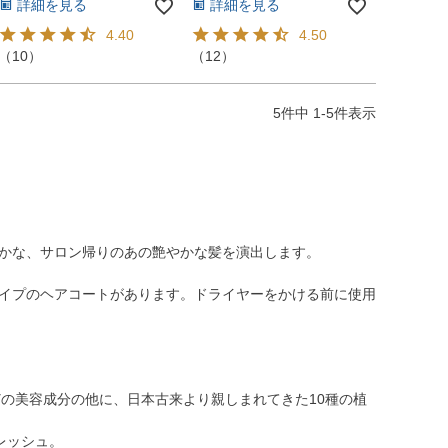
詳細を見る
詳細を見る
4.40
4.50
（
10
）
（
12
）
5
件中
1
-
5
件表示
かな、サロン帰りのあの艶やかな髪を演出します。
イプのヘアコートがあります。ドライヤーをかける前に使用
どの美容成分の他に、日本古来より親しまれてきた10種の植
レッシュ。