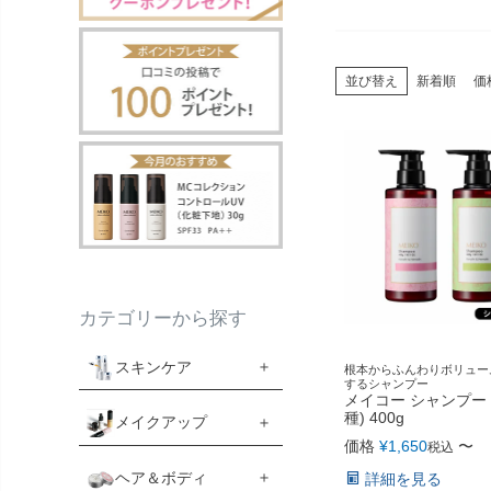
並び替え
新着順
価
カテゴリーから探す
スキンケア
根本からふんわりボリュー
するシャンプー
メイコー シャンプー 
種) 400g
メイクアップ
価格
¥
1,650
〜
税込
ヘア＆ボディ
詳細を見る