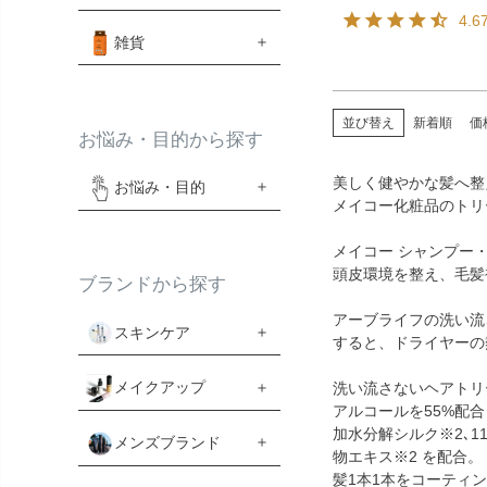
4.6
雑貨
並び替え
新着順
価
お悩み・目的から探す
美しく健やかな髪へ整
お悩み・目的
メイコー化粧品のトリ
メイコー シャンプー
頭皮環境を整え、毛髪
ブランドから探す
アーブライフの洗い流
スキンケア
すると、ドライヤーの
メイクアップ
洗い流さないヘアトリ
アルコールを55%配
加水分解シルク※2､
メンズブランド
物エキス※2 を配合。
髪1本1本をコーティ