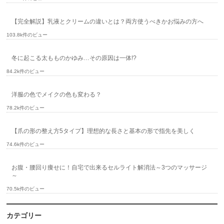
【完全解説】乳液とクリームの違いとは？両方使うべきかお悩みの方へ
103.8k件のビュー
冬に起こる太もものかゆみ…その原因は一体!?
84.2k件のビュー
洋服の色でメイクの色も変わる？
78.2k件のビュー
【爪の形の整え方5タイプ】理想的な長さと基本の形で指先を美しく
74.6k件のビュー
お腹・腰回り痩せに！自宅で出来るセルライト解消法～3つのマッサージ
～
70.5k件のビュー
カテゴリー