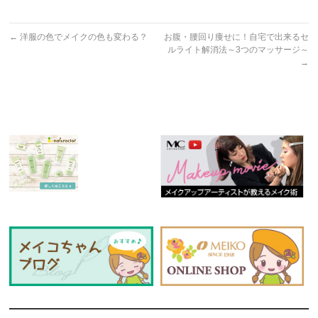
←
洋服の色でメイクの色も変わる？
お腹・腰回り痩せに！自宅で出来るセ
ルライト解消法～3つのマッサージ～
→