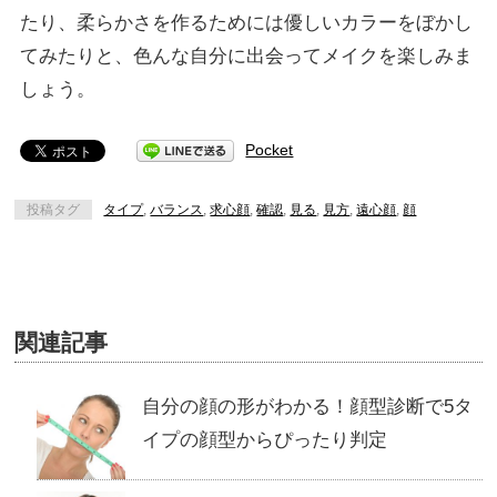
たり、柔らかさを作るためには優しいカラーをぼかし
てみたりと、色んな自分に出会ってメイクを楽しみま
しょう。
Pocket
投稿タグ
タイプ
,
バランス
,
求心顔
,
確認
,
見る
,
見方
,
遠心顔
,
顔
関連記事
自分の顔の形がわかる！顔型診断で5タ
イプの顔型からぴったり判定