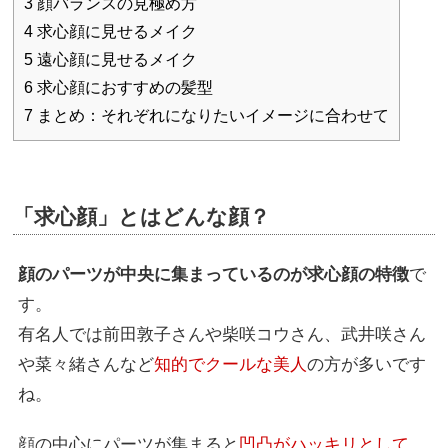
3
顔バランスの見極め方
4
求心顔に見せるメイク
5
遠心顔に見せるメイク
6
求心顔におすすめの髪型
7
まとめ：それぞれになりたいイメージに合わせて
「求心顔」とはどんな顔？
顔のパーツが中央に集まっているのが求心顔の特徴
で
す。
有名人では前田敦子さんや柴咲コウさん、武井咲さん
や菜々緒さんなど
知的でクールな美人
の方が多いです
ね。
顔の中心にパーツが集まると
凹凸がハッキリとして、