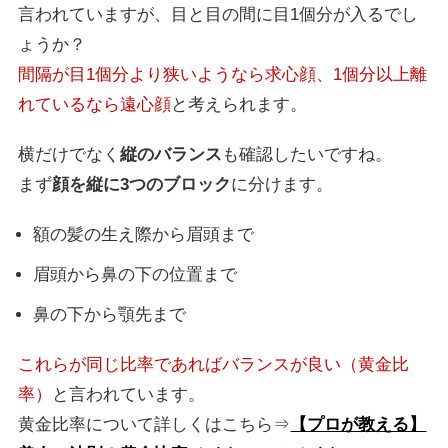
言われていますが、目と目の間に目1個分が入るでし
ょうか？
間隔が目1個分より狭いようなら求心顔、1個分以上離
れているなら遠心顔
と考えられます。
横だけでなく
縦のバランス
も確認したいですね。
まず
顔を縦に3つのブロック
に分けます。
額の髪の生え際から眉頭まで
眉頭から鼻の下の位置まで
鼻の下から顎先まで
これらが同じ比率であればバランスが良い（黄金比
率）
と言われています。
黄金比率について詳しくはこちら⇒
【プロが教える】