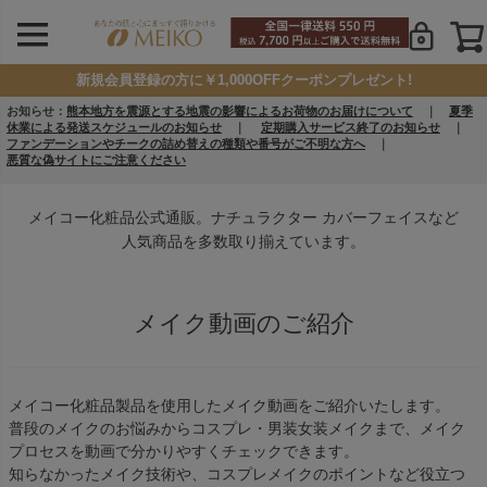
新規会員登録の方に￥1,000OFFクーポンプレゼント!
お知らせ：
熊本地方を震源とする地震の影響によるお荷物のお届けについて
｜
夏季
休業による発送スケジュールのお知らせ
｜
定期購入サービス終了のお知らせ
｜
ファンデーションやチークの詰め替えの種類や番号がご不明な方へ
｜
悪質な偽サイトにご注意ください
メイコー化粧品公式通販。ナチュラクター カバーフェイスなど
人気商品を多数取り揃えています。
メイク動画のご紹介
メイコー化粧品製品を使用したメイク動画をご紹介いたします。
普段のメイクのお悩みからコスプレ・男装女装メイクまで、メイク
プロセスを動画で分かりやすくチェックできます。
知らなかったメイク技術や、コスプレメイクのポイントなど役立つ