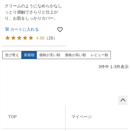
クリームのようになめらかなし
っとり感触でさらりと仕上が
り、お肌をしっかりカバー。
カートに入れる
4.88
（
25
）
並び替え
新着順
価格が安い順
価格が高い順
レビュー順
3
件中
1
-
3
件表示
ペー
ジト
TOP
マイページ
ップ
へ