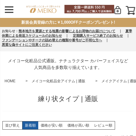
新規会員登録の方に￥1,000OFFクーポンプレゼント!
お知らせ：
熊本地方を震源とする地震の影響によるお荷物のお届けについて
｜
夏季
休業による発送スケジュールのお知らせ
｜
定期購入サービス終了のお知らせ
｜
ファンデーションやチークの詰め替えの種類や番号がご不明な方へ
｜
悪質な偽サイトにご注意ください
メイコー化粧品公式通販。ナチュラクター カバーフェイスなど
人気商品を多数取り揃えています。
HOME
メイコー化粧品全アイテム | 通販
メイクアイテム | 通
練り状タイプ | 通販
並び替え
新着順
価格が安い順
価格が高い順
レビュー順