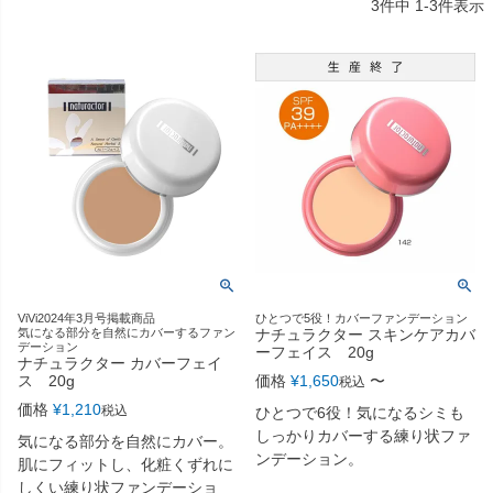
3
件中
1
-
3
件表示
ViVi2024年3月号掲載商品
ひとつで5役！カバーファンデーション
気になる部分を自然にカバーするファン
ナチュラクター スキンケアカバ
デーション
ーフェイス 20g
ナチュラクター カバーフェイ
ス 20g
価格
¥
1,650
〜
税込
価格
¥
1,210
税込
ひとつで6役！気になるシミも
しっかりカバーする練り状ファ
気になる部分を自然にカバー。
ンデーション。
肌にフィットし、化粧くずれに
しくい練り状ファンデーショ