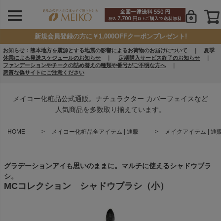
新規会員登録の方に￥1,000OFFクーポンプレゼント!
お知らせ：
熊本地方を震源とする地震の影響によるお荷物のお届けについて
｜
夏季
休業による発送スケジュールのお知らせ
｜
定期購入サービス終了のお知らせ
｜
ファンデーションやチークの詰め替えの種類や番号がご不明な方へ
｜
悪質な偽サイトにご注意ください
メイコー化粧品公式通販。ナチュラクター カバーフェイスなど
人気商品を多数取り揃えています。
HOME
メイコー化粧品全アイテム | 通販
メイクアイテム | 通
グラデーションアイも思いのままに。マルチに使えるシャドウブラ
シ。
MCコレクション シャドウブラシ（小）