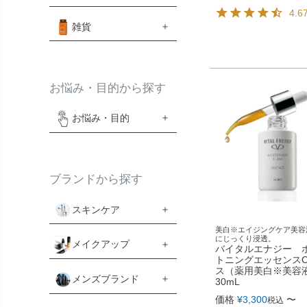
4.6
雑貨
お悩み・目的から探す
お悩み・目的
ブランドから探す
スキンケア
美白※エイジングケア美容
にじっくり浸透。
メイクアップ
バイタルエナジー 
トニングエッセンス
ス（薬用美白※美
メンズブランド
30mL
価格
¥
3,300
〜
税込