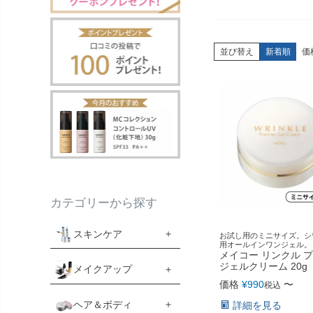
並び替え
新着順
価
カテゴリーから探す
スキンケア
お試し用のミニサイズ。シ
用オールインワンジェル。
メイコー リンクル 
ジェルクリーム 20g
メイクアップ
価格
¥
990
〜
税込
ヘア＆ボディ
詳細を見る