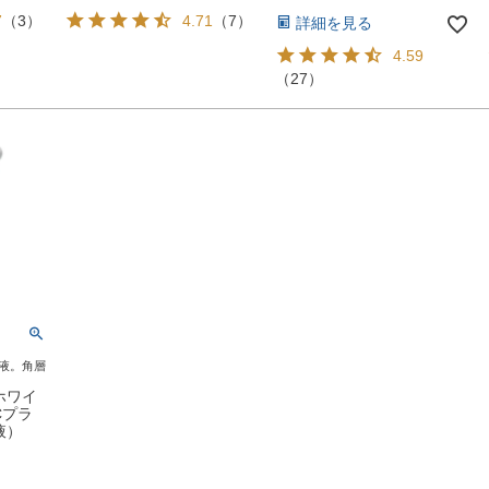
7
（
3
）
4.71
（
7
）
詳細を見る
4.59
（
27
）
液。角層
ホワイ
Cプラ
容液）