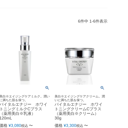
6
件中
1
-
6
件表示
美白※エイジングケアミルク。潤い
美白※エイジングケアクリーム。潤
に満ちた肌を保つ。
いに満ちた肌を保つ。
バイタルエナジー ホワイ
バイタルエナジー ホワイ
トニングミルクCプラス
トニングクリームCプラス
（薬用美白※乳液）
（薬用美白※クリーム）
120mL
30g
価格
¥
3,080
〜
価格
¥
3,300
〜
税込
税込