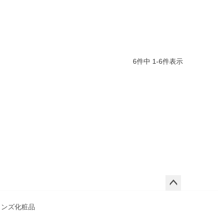
6
件中
1
-
6
件表示
ペー
ジト
メンズ化粧品
ップ