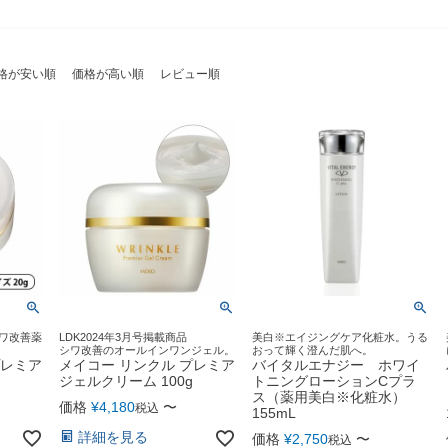
格が安い順
価格が高い順
レビュー順
ワ改善薬
LDK2024年3月号掲載商品
美白※エイジングケア化粧水。うる
シワ改善のオールインワンジェル。
おって輝く澄んだ肌へ。
プレミア
メイコー リンクル プレミア
バイタルエナジー ホワイ
ジェルクリーム 100g
トニングローションCプラ
ス（薬用美白※化粧水）
価格
¥
4,180
〜
税込
155mL
詳細を見る
価格
¥
2,750
〜
税込