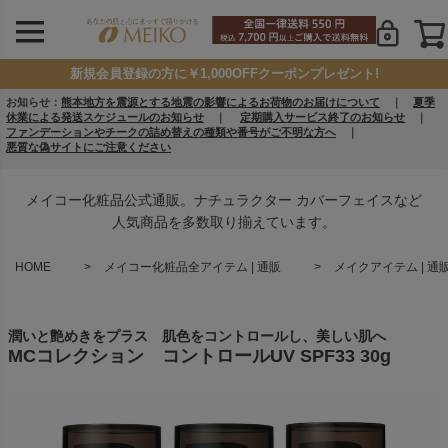
新規会員登録の方に￥1,000OFFクーポンプレゼント!
お知らせ：
熊本地方を震源とする地震の影響によるお荷物のお届けについて
｜
夏季
休業による発送スケジュールのお知らせ
｜
定期購入サービス終了のお知らせ
｜
ファンデーションやチークの詰め替えの種類や番号がご不明な方へ
｜
悪質な偽サイトにご注意ください
メイコー化粧品公式通販。ナチュラクター カバーフェイスなど
人気商品を多数取り揃えています。
HOME
メイコー化粧品全アイテム | 通販
メイクアイテム | 通
潤いと艶めきをプラス 肌色をコントロールし、美しい肌へ
MCコレクション コントロールUV SPF33 30g