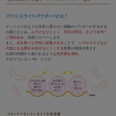
クッションのような非常に柔らかい感触のパウダーがするする
お肌になじみ、
ムラになりにくく、毛穴の凹凸、小ジワを均一
に埋め込み
、自然にカバーします。
また、
光を様々な方向に拡散させる
ことで、
シワやクスミなど
の気になる部分を目立ちにくくする
効果が期待出来ます。
お肌の内側から放たれるような
光沢感を演出
。
※ポリウレタン-44、シリカ