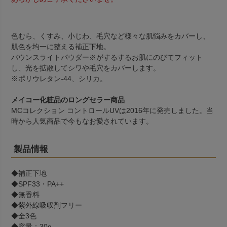
色むら、くすみ、小じわ、毛穴など様々な肌悩みをカバーし、
肌色を均一に整える補正下地。
バウンスライトパウダー※がするするお肌にのびてフィット
し、光を拡散してシワや毛穴をカバーします。
※ポリウレタン-44、シリカ。
メイコー化粧品のロングセラー商品
MCコレクション コントロールUVは2016年に発売しました。当
時から人気商品で今もなお愛されています。
製品情報
◆補正下地
◆SPF33・PA++
◆無香料
◆紫外線吸収剤フリー
◆全3色
◆容量：30g