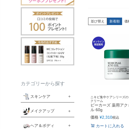
並び替え
新着順
価
カテゴリーから探す
スキンケア
ニキビ集中ケアシリーズの
クリーム
ビーカーズ 薬用アク
ル 60g
メイクアップ
価格
¥
2,310
税込
ヘア＆ボディ
カートに入れる