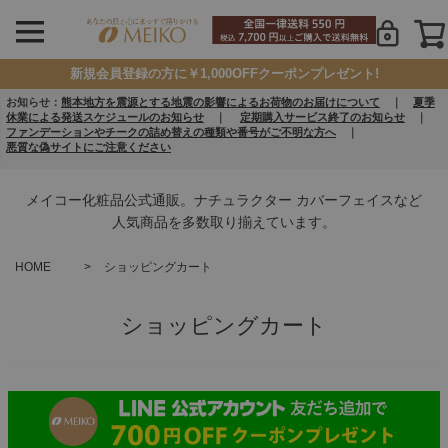
新規会員登録の方に￥1,000OFFクーポンプレゼント!
お知らせ：
熊本地方を震源とする地震の影響によるお荷物のお届けについて
｜
夏季
休業による発送スケジュールのお知らせ
｜
定期購入サービス終了のお知らせ
｜
ファンデーションやチークの詰め替えの種類や番号がご不明な方へ
｜
悪質な偽サイトにご注意ください
メイコー化粧品公式通販。ナチュラクター カバーフェイスなど
人気商品を多数取り揃えています。
HOME
ショッピングカート
ショッピングカート