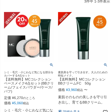
3
件中
1
-
3
件表示
シミ・毛穴・小じわなど気になる部分を
素肌美を守って引き出す。大人のための
カバーする4点セット
時短メイク。
【送料無料】MCコレクション
【送料無料】MCコレクション
ベースメイク4点セット(BBクリ
BBクリームFC 50g
ーム/フェイスパウダー/ケース/
価格
¥
3,960
〜
税込
パフ)
素肌そのものの美しさを守り引
定価
¥
6,270
のところ
き出し、育てるBBクリーム。
価格
¥
5,060
税込
シミ・毛穴・小じわなど気にな
詳細を見る