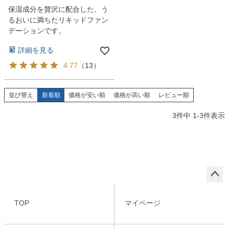
保湿成分を贅沢に配合した、う
るおいに満ちたリキッドファン
デーションです。
詳細を見る
4.77
（
13
）
並び替え
新着順
価格が安い順
価格が高い順
レビュー順
3
件中
1
-
3
件表示
ペー
ジト
TOP
マイページ
ップ
へ