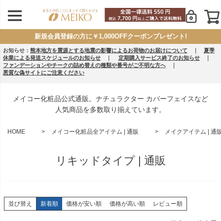
新規会員登録の方に￥1,000OFFクーポンプレゼント!
お知らせ：
熊本地方を震源とする地震の影響によるお荷物のお届けについて
｜
夏季
休業による発送スケジュールのお知らせ
｜
定期購入サービス終了のお知らせ
｜
ファンデーションやチークの詰め替えの種類や番号がご不明な方へ
｜
悪質な偽サイトにご注意ください
メイコー化粧品公式通販。ナチュラクター カバーフェイスなど
人気商品を多数取り揃えています。
HOME
メイコー化粧品全アイテム | 通販
メイクアイテム | 通
リキッドタイプ | 通販
並び替え
新着順
価格が安い順
価格が高い順
レビュー順