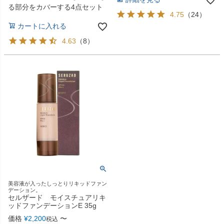
る部分をカバーする4点セット
4.75
（
24
）
カートに入れる
4.63
（
8
）
美容液が入ったしっとりリキッドファン
デーション。
セルザード モイスチュアリキ
ッドファンデーションE 35g
価格
¥
2,200
〜
税込