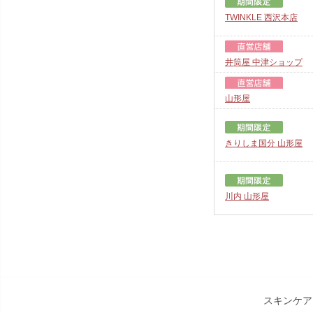
TWINKLE 西沢本店
井筒屋 中津ショップ
山形屋
きりしま国分 山形屋
川内 山形屋
スキンケア