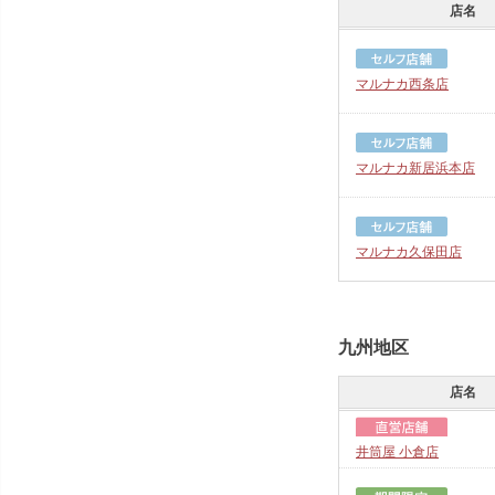
店名
マルナカ西条店
マルナカ新居浜本店
マルナカ久保田店
九州地区
店名
井筒屋 小倉店