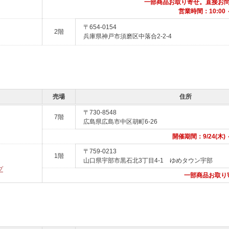
一部商品お取り寄せ。直接お
営業時間：10:00 ～
〒654-0154
2階
兵庫県神戸市須磨区中落合2-2-4
売場
住所
〒730-8548
7階
広島県広島市中区胡町6-26
開催期間：9/24(木) ～
〒759-0213
1階
山口県宇部市黒石北3丁目4-1 ゆめタウン宇部
プ
一部商品お取り