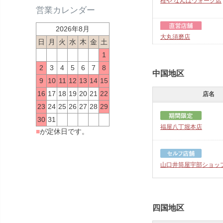
桂や なんばウォーク店
営業カレンダー
2026年8月
大丸須磨店
日
月
火
水
木
金
土
1
2
3
4
5
6
7
8
中国地区
9
10
11
12
13
14
15
16
17
18
19
20
21
22
店名
23
24
25
26
27
28
29
30
31
福屋八丁堀本店
■
が定休日です。
山口井筒屋宇部ショッ
四国地区