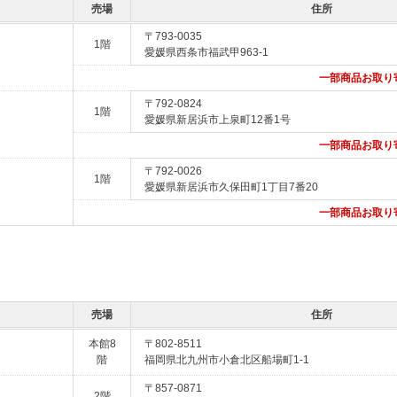
売場
住所
〒793-0035
1階
愛媛県西条市福武甲963-1
一部商品お取り
〒792-0824
1階
愛媛県新居浜市上泉町12番1号
一部商品お取り
〒792-0026
1階
愛媛県新居浜市久保田町1丁目7番20
一部商品お取り
売場
住所
本館8
〒802-8511
階
福岡県北九州市小倉北区船場町1-1
〒857-0871
2階