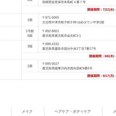
長崎県佐世保市本島町４番７号
開催期間：7/22(水) ～
〒871-0065
1階
大分県中津市蛭子町3-99 ゆめタウン中津1階
1号館
〒892-8601
6階
鹿児島県鹿児島市金生町3-1
〒899-4332
3階
鹿児島県霧島市国分中央3丁目7番17号
開催期間：8/6(木) ～
〒895-0027
1階
鹿児島県薩摩川内市西向田町9番6号
開催期間：8/17(月) ～
メイク
ヘアケア・ボディケア