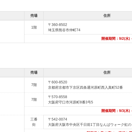
売場
住所
〒360-8502
1階
埼玉県熊谷市仲町74
開催期間：9/2(水) ～
売場
住所
〒600-8520
7階
京都府京都市下京区四条通河原町西入真町52番
〒570-8558
7階
大阪府守口市河原町8番3号5
開催期間：9/3(木) ～
三番
〒542-0074
街
大阪府大阪市中央区千日前1丁目なんばウォーク虹のま