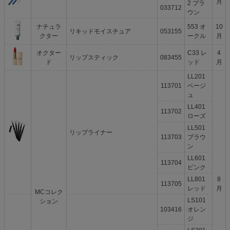
月
2 ブラ
033712
ウン
ナチュラ
553 オ
10
リキッドモイスチュア
053155
クター
ークル
月
オクター
C33 レ
4
リップスティック
083455
ド
ッド
月
LL201
113701
ベージ
ュ
LL401
113702
ローズ
LL501
リップライナー
113703
ブラウ
ン
LL601
113704
ピンク
LL801
8
113705
レッド
月
MCコレク
LS101
ション
103416
オレン
ジ