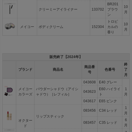
BR201
10
クリーミーアイライナー
133702
ブラウ
月
ン
トロピ
10
メイコー
ボディクリーム
152304
カルの
月
香り
販売終了【2024年】
終
商品番
ブランド
商品名
色番号
了
号
月
043608
E40 グレー
メイコー
パウダーシャドウ（アイシ
E60 ハイライ
1
043623
カラーズ
ャドウ）［レフィル］
ト
月
043617
E65 ピンク
1
083456
C34 レッド
月
リップスティック
6
オクター
083457
C35 レッド
月
ド