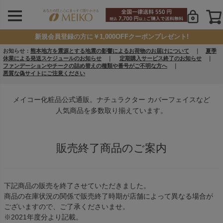
新規会員登録の方に￥1,000OFFクーポンプレゼント!
お知らせ：
熊本地方を震源とする地震の影響によるお荷物のお届けについて
｜
夏季
休業による発送スケジュールのお知らせ
｜
定期購入サービス終了のお知らせ
｜
ファンデーションやチークの詰め替えの種類や番号がご不明な方へ
｜
悪質な偽サイトにご注意ください
メイコー化粧品公式通販。ナチュラクター カバーフェイスなど
人気商品を多数取り揃えています。
販売終了商品のご案内
下記商品の販売を終了させていただきました。
商品の在庫状況の関係で販売終了時期が店舗によって異なる場合が
ございますので、ご了承くださいませ。
※2021年度分より記載。