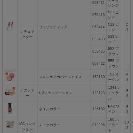
514 オ
053431
レンジ
521 ピ
053413
ンク
522 ピ
2
リップスティック
053414
ンク
月
ナチュラ
533 レ
クター
053433
ッド
552 ブ
053435
ラウン
555 ブ
053422
ラウン
152 オ
4
スキンケアカバーフェイス
153160
ークル
月
1241 ナ
テニファ
8
UVファンデーション
123123
チュラ
ー
月
ル
N42 ワ
8
ネイルカラー
126102
イン
月
160 ハ
10
MCコレク
チークカラー
073306
イライ
月
ション
ト