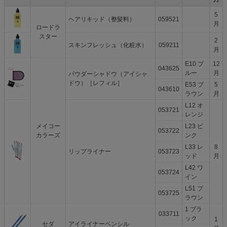
5
ヘアリキッド（整髪料）
059521
月
ロードラ
スター
2
スキンフレッシュ（化粧水）
059211
月
E10 ブ
12
043625
ルー
月
パウダーシャドウ（アイシャ
ドウ）［レフィル］
E53 ブ
5
043610
ラウン
月
L12 オ
053721
レンジ
メイコー
L23 ピ
053722
カラーズ
ンク
L33 レ
8
リップライナー
053723
ッド
月
L42 ワ
053724
イン
L51 ブ
053725
ラウン
1 ブラ
033711
ック
1
セダ
アイライナーペンシル