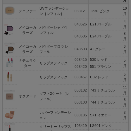
月
UVファンデーショ
10
テニファー
083121
1230 ピンク
ン［レフィル］
月
4
043626
E21 パープル
月
メイコーカ
パウダーシャドウ
ラーズ
レフィル
8
043605
E24 パープル
月
メイコーカ
パウダーブロウ レ
6
043503
41 グレー
ラーズ
フィル
月
053415
530 レッド
ナチュラク
5
リップスティック
ター
月
053420
551 ブラウン
5
リップスティック
083467
C32 レッド
月
11
053102
743 ナチュラル
月
ソフト2ケーキ［レ
オクタード
フィル］
8
053103
744 ナチュラル
月
カバーファンデーシ
3
083185
S71 イエロー
ョン
月
103419
LS601 ピンク
クリーミーリップス