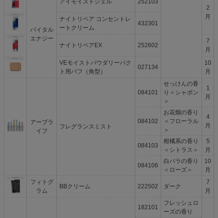
アイモイストジェル
252103
2
月
ナイトリペア コンセントレ
432301
ートクリーム
バイタル
エナジー
7
ナイトリペアEX
252602
月
VEモイストパウダリーパク
10
027134
ト用パフ（角型）
月
せっけんの香
1
084101
り＜シャボン
月
＞
お花畑の香り
4
084102
＜フローラル
アーブラ
月
フレグランスミスト
＞
イフ
柑橘系の香り
5
084103
＜シトラス＞
月
白バラの香り
10
084106
＜ローズ＞
月
フィトグ
7
BBクリーム
222502
ダーク
ラム
月
フレッシュロ
182101
ーズの香り