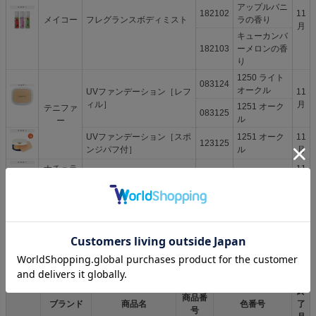
アップルバニ
182102
11
メイコー
フレグランスボディミスト
ラの香り
月
キューカンバ
182103
ーメロンの香
り
1250 ライト
083124
オークル
UVファンデーション［レフ
11
ィル］
月
1251 オーク
テニファ
083125
ル
ー
UVファンデーション［スポ
1251 オーク
11
123125
ンジパフ付］
ル
月
ナチュラ
11
クリーム
102301
クター
月
セルザー
トリートメントクレイマス
11
152403
ドUS
ク S→2
月
販売終了【2023年】
終
商品番
ブランド
商品名
色番号
了
号