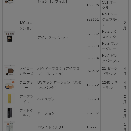
ション［レフィル］
S51 オー
183105
クル
No.1 ベー
323601
ジュブラウ
MCコレ
2
ン
クション
月
No.2 カシ
323602
スピンク
アイカラーパレット
No.3 ブル
323603
ーグレー
No.4 ピン
323604
クパープル
メイコー
パウダーブロウ（アイブロ
21 ダーク
4
043502
カラーズ
ウ）［レフィル］
ブラウン
月
テニファ
UVファンデーション［スポ
1240 ナチ
4
123122
ー
ンジパフ付］
ュラル
月
アーブラ
2
ヘアスプレー
058528
イフ
月
フィトグ
2
ローション
252107
ラム
月
1
ホワイトミルクC
152221
月