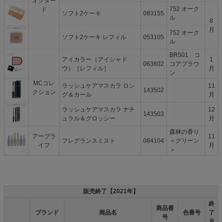
オクター
752 オーク
ド
ソフト2ケーキ
083155
ル
8
月
752 オーク
ソフト2ケーキ レフィル
053105
ル
BR501 コ
アイカラー（アイシャド
1
063602
コアブラウ
ウ）［レフィル］
月
ン
MCコレ
ラッシュケアマスカラ ロン
11
143502
クション
グ＆カール
月
ラッシュケアマスカラ ナチ
12
143503
ュラル＆グロッシー
月
森林の香り
アーブラ
11
フレグランスミスト
084104
＜グリーン
イフ
月
＞
販売終了【2021年】
終
商品番
ブランド
商品名
色番号
了
号
月