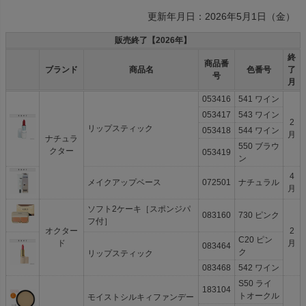
更新年月日：2026年5月1日（金）
販売終了【2026年】
終
商品番
ブランド
商品名
色番号
了
号
月
053416
541 ワイン
053417
543 ワイン
2
リップスティック
053418
544 ワイン
月
ナチュラ
550 ブラウ
クター
053419
ン
4
メイクアップベース
072501
ナチュラル
月
ソフト2ケーキ［スポンジパ
083160
730 ピンク
フ付］
オクター
2
C20 ピン
ド
月
083464
ク
リップスティック
083468
542 ワイン
S50 ライ
183104
トオークル
モイストシルキィファンデー