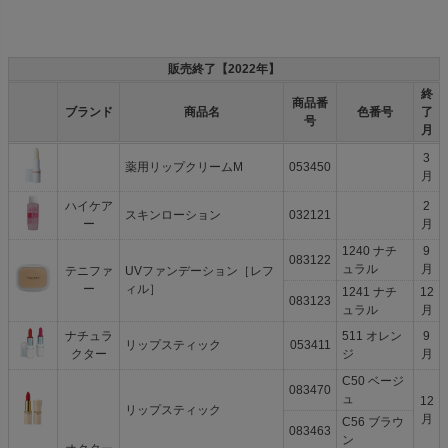
販売終了【2022年】
終
商品番
ブランド
商品名
色番号
了
号
月
3
薬用リップクリームM
053450
月
ハイケア
2
スキンローション
032121
ー
月
1240 ナチ
9
083122
ュラル
月
テニファ
UVファンデーション［レフ
ー
ィル］
1241 ナチ
12
083123
ュラル
月
ナチュラ
511 オレン
9
リップスティック
053411
クター
ジ
月
C50 ベージ
083470
ュ
12
リップスティック
月
C56 ブラウ
083463
ン