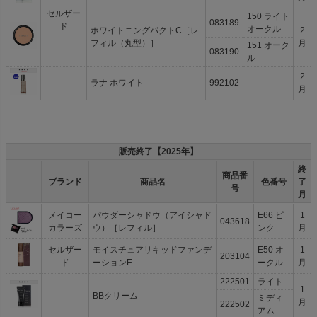
セルザー
150 ライト
083189
ド
オークル
ホワイトニングパクトC［レ
2
フィル（丸型）］
月
151 オーク
083190
ル
2
ラナ ホワイト
992102
月
販売終了【2025年】
終
商品番
ブランド
商品名
色番号
了
号
月
メイコー
パウダーシャドウ（アイシャド
E66 ピ
1
043618
カラーズ
ウ）［レフィル］
ンク
月
セルザー
モイスチュアリキッドファンデ
E50 オ
1
203104
ド
ーションE
ークル
月
222501
ライト
1
BBクリーム
ミディ
月
222502
アム