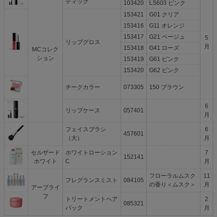
ティック
103420
LS603 ピンク
153421
G01 クリア
153416
G11 オレンジ
153417
G21 ベージュ
5
リップグロス
月
153418
G41 ローズ
MCコレク
ション
153419
G61 ピンク
153420
G62 ピンク
チークカラー
073305
150 ブラウン
6
リップケース
057401
月
フェイスブラシ
6
457601
（大）
月
セルザード
ホワイトローション
7
152141
ホワイト
C
月
フローラルムスク
11
フレグランスミスト
084105
の香り＜ムスク＞
月
アーブライ
フ
トリートメントヘア
2
085321
パック
月