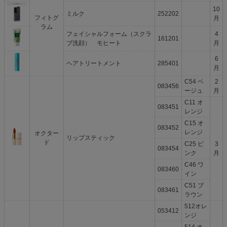
10
ミルク
252202
フィトグ
月
ラム
フェイシャルフォーム（スクラ
4
161201
ブ洗顔） モヒート
月
6
ヘアトリートメント
285401
月
C54 ベ
2
083456
ージュ
月
C11 オ
083451
レンジ
C15 オ
083452
レンジ
オクター
リップスティック
ド
C25 ピ
3
083454
ンク
月
C46 ワ
083460
イン
C51 ブ
083461
ラウン
512オレ
053412
ンジ