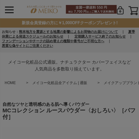
新規会員登録の方に￥1,000OFFクーポンプレゼント!
お知らせ：
熊本地方を震源とする地震の影響によるお荷物のお届けについて
｜
夏季
休業による発送スケジュールのお知らせ
｜
定期購入サービス終了のお知らせ
｜
ファンデーションやチークの詰め替えの種類や番号がご不明な方へ
｜
悪質な偽サイトにご注意ください
メイコー化粧品公式通販。ナチュラクター カバーフェイスなど
人気商品を多数取り揃えています。
HOME
メイコー化粧品全アイテム | 通販
メイクアップブランド 
自然なツヤと透明感のある肌へ導くパウダー
MCコレクション ルースパウダー〈おしろい〉［パフ
付］