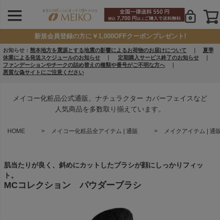
新規会員登録の方に￥1,000OFFクーポンプレゼント!
お知らせ：
熊本地方を震源とする地震の影響によるお荷物のお届けについて
｜
夏季
休業による発送スケジュールのお知らせ
｜
定期購入サービス終了のお知らせ
｜
ファンデーションやチークの詰め替えの種類や番号がご不明な方へ
｜
悪質な偽サイトにご注意ください
メイコー化粧品公式通販。ナチュラクター カバーフェイスなど
人気商品を多数取り揃えています。
HOME
メイコー化粧品全アイテム | 通販
メイクアイテム | 通
肌当たりが良く、斜めにカットしたブラシが顔にしっかりフィッ
ト。
MCコレクション パウダーブラシ