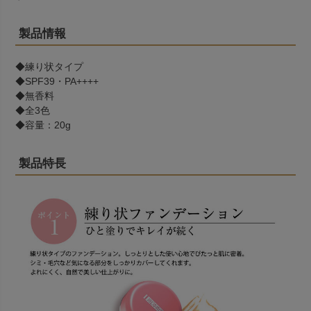
製品情報
◆練り状タイプ
◆SPF39・PA++++
◆無香料
◆全3色
◆容量：20g
製品特長