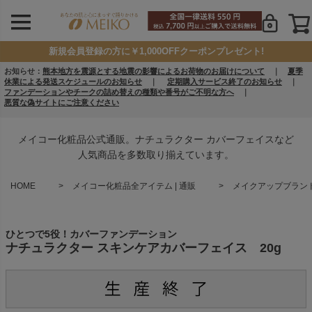
新規会員登録の方に￥1,000OFFクーポンプレゼント!
お知らせ：
熊本地方を震源とする地震の影響によるお荷物のお届けについて
｜
夏季
休業による発送スケジュールのお知らせ
｜
定期購入サービス終了のお知らせ
｜
ファンデーションやチークの詰め替えの種類や番号がご不明な方へ
｜
悪質な偽サイトにご注意ください
メイコー化粧品公式通販。ナチュラクター カバーフェイスなど
人気商品を多数取り揃えています。
HOME
メイコー化粧品全アイテム | 通販
メイクアップブランド 
ひとつで5役！カバーファンデーション
ナチュラクター スキンケアカバーフェイス 20g