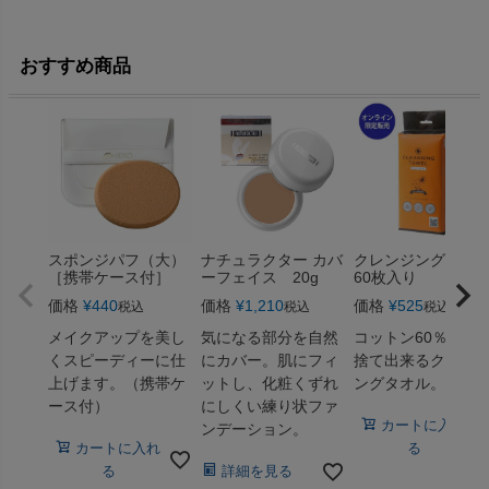
おすすめ商品
スポンジパフ（大）
ナチュラクター カバ
クレンジングタオ
［携帯ケース付］
ーフェイス 20g
60枚入り
価格
¥
440
価格
¥
1,210
価格
¥
525
税込
税込
税込
メイクアップを美し
気になる部分を自然
コットン60％！使
くスピーディーに仕
にカバー。肌にフィ
捨て出来るクレン
上げます。（携帯ケ
ットし、化粧くずれ
ングタオル。
ース付）
にしくい練り状ファ
カートに入れ
ンデーション。
カートに入れ
る
る
詳細を見る