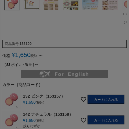
13
（15
商品番号
153100
¥
1,650
価格
〜
税込
[
83
ポイント進呈 ]
〜
カラー（商品コード）
132 ピンク（153157）
カートに入れる
¥
1,650
税込
142 ナチュラル（153158）
¥
1,650
カートに入れる
税込
残りわずか