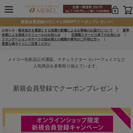
新規会員登録の方に￥1,000OFFクーポンプレゼント!
お知らせ：
熊本地方を震源とする地震の影響によるお荷物のお届けについて
｜
夏季
休業による発送スケジュールのお知らせ
｜
定期購入サービス終了のお知らせ
｜
ファンデーションやチークの詰め替えの種類や番号がご不明な方へ
｜
悪質な偽サイトにご注意ください
メイコー化粧品公式通販。ナチュラクター カバーフェイスなど
人気商品を多数取り揃えています。
新規会員登録でクーポンプレゼント