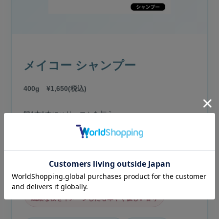
メイコー シャンプー
400g ¥1,650(税込)
髪1本1本にハリ・コシを与え、
根本から立ち上がるふんわりした仕上がりへ。
ホワイトティーの香り
レモンとティーがやさしく香る、爽やかな香り
さくらの香り
繊細な桜をイメージした心華やぐ優しい香り