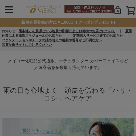
新規会員登録の方に￥1,000OFFクーポンプレゼント!
お知らせ：
熊本地方を震源とする地震の影響によるお荷物のお届けについて
｜
夏季
休業による発送スケジュールのお知らせ
｜
定期購入サービス終了のお知らせ
｜
ファンデーションやチークの詰め替えの種類や番号がご不明な方へ
｜
悪質な偽サイトにご注意ください
メイコー化粧品公式通販。ナチュラクター カバーフェイスなど
人気商品を多数取り揃えています。
雨の日も心地よく。頭皮を労わる「ハリ・
コシ」ヘアケア