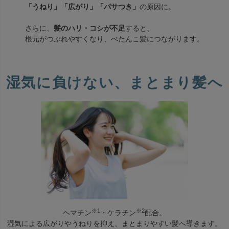
「うねり」「広がり」「パサつき」
の原因に。
さらに、
髪のハリ・コシが不足
すると、
根元がつぶれやすくなり、ぺたんこ髪につながります。
湿気に負けない、まとまり髪へ
※1
※2
ヘマチン
・ケラチン
配合。
湿気による広がりやうねりを抑え、まとまりやすい髪へ導きます。