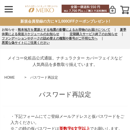
新規会員登録の方に￥1,000OFFクーポンプレゼント!
お知らせ：
熊本地方を震源とする地震の影響によるお荷物のお届けについて
｜
夏季
休業による発送スケジュールのお知らせ
｜
定期購入サービス終了のお知らせ
｜
ファンデーションやチークの詰め替えの種類や番号がご不明な方へ
｜
悪質な偽サイトにご注意ください
メイコー化粧品公式通販。ナチュラクター カバーフェイスなど
人気商品を多数取り揃えています。
HOME
パスワード再設定
パスワード再設定
・下記フォームにてご登録メールアドレスと仮パスワードをご
入力ください。
※この時の仮パスワードは
英数字6文字以上
でお願いします。