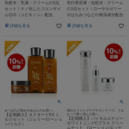
化粧水・乳液・クリームの3点
先行美容液・化粧水・クリーム
セット！ナノ化したコエンザイ
の3点セット！ローヤルゼリー
ムQ10（ユビキノン）配合。
やはちみつなどの保湿成分配合
詳細を見る
詳細を見る
みつばちの恵みをあなたのお肌へ。
美白エイジングケア※※シリーズ。うる
【定期購入】オクタードEX ミ
おって輝く澄んだ肌へ。
【定期購入】バイタルエナジー
ルクセット（ジェリー/ローショ
ホワイトニングCプラス クリー
ン/ミルク）
ムセット (ローション/エッセ