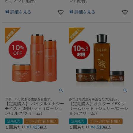
ビキノン）配合。
ン）配合。
詳細を見る
詳細を見る
ツヤ・ハリのある素肌を目指す。
みつばちの恵みをあなたのお肌へ。
【定期購入】 バイタルエナジー
【定期購入】オクタードEX ク
モイスト 3種セット（ローショ
リームセット（ジェリー/ローシ
ン/ミルク/クリーム）
ョン/クリーム）
定期販売
1~3ヶ月に1回お届け
定期販売
1~3ヶ月に1回お届け
１回あたり
¥
7,425
１回あたり
¥
4,510
税込
税込