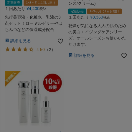
定期販売
1~3ヶ月に1回お届け
ンス/クリーム)
１回あたり
¥
4,400
税込
定期販売
1~3ヶ月に1回お届け
先行美容液・化粧水・乳液の3
１回あたり
¥
8,360
税込
点セット！ローヤルゼリーやは
乾燥が気になる大人の肌のため
ちみつなどの保湿成分配合
の美白エイジングケアシリー
ズ。オールシーズンお使いいた
詳細を見る
だけます。
4.50
（
2
）
詳細を見る