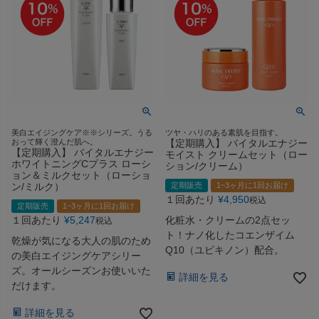
美白エイジングケア※※シリーズ。うる
ツヤ・ハリのある素肌を目指す。
おって輝く澄んだ肌へ。
【定期購入】 バイタルエナジー
【定期購入】 バイタルエナジー
モイスト クリームセット（ロー
ホワイトニングCプラス ローシ
ション/クリーム）
ョン＆ミルクセット（ローショ
ン/ミルク）
定期販売
1~3ヶ月に1回お届け
１回あたり
¥
4,950
税込
定期販売
1~3ヶ月に1回お届け
１回あたり
¥
5,247
化粧水・クリームの2点セッ
税込
ト！ナノ化したコエンザイム
乾燥が気になる大人の肌のため
Q10（ユビキノン）配合。
の美白エイジングケアシリー
ズ。オールシーズンお使いいた
詳細を見る
だけます。
詳細を見る