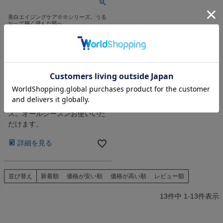
美白エイジングケア※※シリーズ。うる
おって輝く澄んだ肌へ。
【定期購入】バイタルエナジー
ホワイトニングCプラス ミルク
セット (ローション/エッセン
ス/ミルク)
定期販売
1~3ヶ月に1回お届け
１回あたり
¥
8,140
税込
乾燥が気になる大人の肌のため
の美白エイジングケアシリー
ズ。オールシーズンお使いいた
だけます。
詳細を見る
並び替え
新着順
価格が安い順
価格が高い順
レビュー順
13
件中
1
-
13
件表示