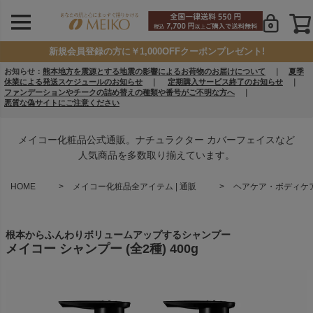
新規会員登録の方に￥1,000OFFクーポンプレゼント!
お知らせ：
熊本地方を震源とする地震の影響によるお荷物のお届けについて
｜
夏季
休業による発送スケジュールのお知らせ
｜
定期購入サービス終了のお知らせ
｜
ファンデーションやチークの詰め替えの種類や番号がご不明な方へ
｜
悪質な偽サイトにご注意ください
メイコー化粧品公式通販。ナチュラクター カバーフェイスなど
人気商品を多数取り揃えています。
HOME
メイコー化粧品全アイテム | 通販
ヘアケア・ボディケア 
根本からふんわりボリュームアップするシャンプー
メイコー シャンプー (全2種) 400g