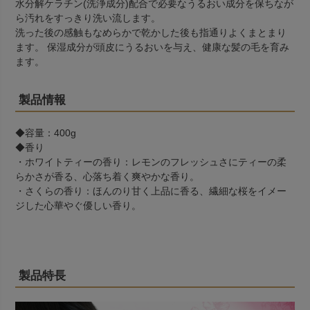
水分解ケラチン(洗浄成分)配合で必要なうるおい成分を保ちなが
ら汚れをすっきり洗い流します。
洗った後の感触もなめらかで乾かした後も指通りよくまとまり
ます。 保湿成分が頭皮にうるおいを与え、健康な髪の毛を育み
ます。
製品情報
◆容量：400g
◆香り
・ホワイトティーの香り：レモンのフレッシュさにティーの柔
らかさが香る、心落ち着く爽やかな香り。
・さくらの香り：ほんのり甘く上品に香る、繊細な桜をイメー
ジした心華やぐ優しい香り。
製品特長