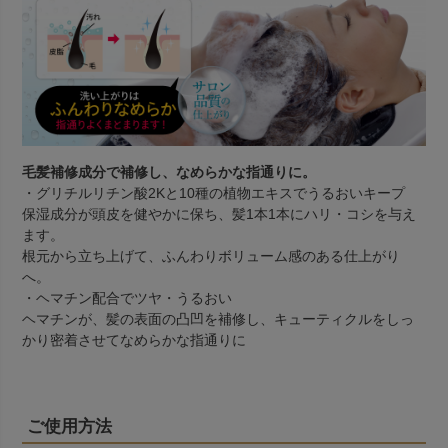
毛髪補修成分で補修し、なめらかな指通りに。
・グリチルリチン酸2Kと10種の植物エキスでうるおいキープ
保湿成分が頭皮を健やかに保ち、髪1本1本にハリ・コシを与え
ます。
根元から立ち上げて、ふんわりボリューム感のある仕上がり
へ。
・ヘマチン配合でツヤ・うるおい
ヘマチンが、髪の表面の凸凹を補修し、キューティクルをしっ
かり密着させてなめらかな指通りに
ご使用方法