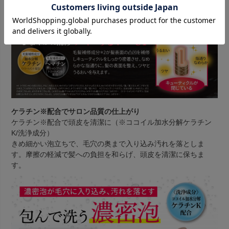
ケラチン※配合でサロン品質の仕上がり
ケラチン※配合で頭皮を清潔に（※ココイル加水分解ケラチン
K/洗浄成分）
きめ細かい泡立ちで、毛穴の奥まで入り込み汚れを落としま
す。摩擦の軽減で髪への負担を和らげ、頭皮を清潔に保ちま
す。