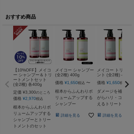
おすすめ商品
【10%OFF】メイコ
メイコー シャンプー
メイコー トリート
ー シャンプー＆トリ
(全2種) 400g
ント (全2種) 400g
ートメントセット
価格
¥
1,650
〜
価格
¥
1,650
〜
税込
税込
(全2種) 各400g
根本からふんわりボ
ダメージを補修し
定価
¥
3,300
のところ
リュームアップする
がらハリ・コシを
価格
¥
2,970
税込
シャンプー
えるトリートメン
根本からふんわりボ
リュームアップする
詳細を見る
詳細を見る
シャンプーとトリー
トメントのセット