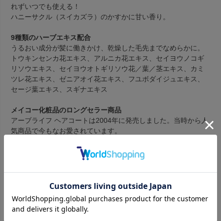
れずいつでも使える！
ハニーサクル（スイカズラ）のかすかに甘い香り。
9種類のハーブエキス配合
うるおい成分が髪に働きかけ、乾燥した毛先までなめらかに。
トウキンセンカ花エキス、アルニカ花エキス、セイヨウノコギ
リソウエキス、セイヨウオトギリソウ花／葉／茎エキス、カミ
ツレ花エキス、ゼニアオイ花エキス、フユボダイジュエキス、
セージ葉エキス、スギナエキス
メイコー化粧品のロングセラー商品
アーブライフ ヘアコートは2004年に発売しました。当時から人
気商品で今もなお愛されています。