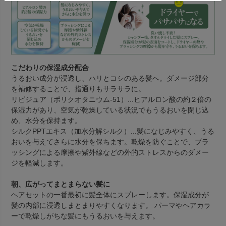
こだわりの保湿成分配合
うるおい成分が浸透し、ハリとコシのある髪へ。ダメージ部分
を補修することで、指通りもサラサラに。
リピジュア（ポリクオタニウム-51）
...ヒアルロン酸の約２倍の
保湿力があり、空気が乾燥している状況でもうるおいを閉じ込
め、水分を保持ます。
シルクPPTエキス（加水分解シルク）
...髪になじみやすく、うる
おいを与えてさらに水分を保ちます。乾燥を防ぐことで、ブラ
ッシングによる摩擦や紫外線などの外的ストレスからのダメー
ジを軽減します。
朝、広がってまとまらない髪に
ヘアセットの一番最初に髪全体にスプレーします。保湿成分が
髪の内部に浸透しまとまりやすくなります。 パーマやヘアカラ
ーで乾燥しがちな髪にもうるおいを与えます。