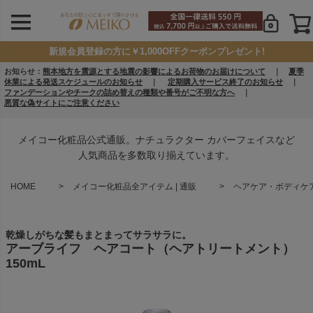
新規会員登録の方に￥1,000OFFクーポンプレゼント!
お知らせ：
熊本地方を震源とする地震の影響によるお荷物のお届けについて
｜
夏季
休業による発送スケジュールのお知らせ
｜
定期購入サービス終了のお知らせ
｜
ファンデーションやチークの詰め替えの種類や番号がご不明な方へ
｜
悪質な偽サイトにご注意ください
メイコー化粧品公式通販。ナチュラクター カバーフェイスなど
人気商品を多数取り揃えています。
HOME
メイコー化粧品全アイテム | 通販
ヘアケア・ボディケア 
乾燥しがちな髪もまとまってサラサラに。
アーブライフ ヘアコート（ヘアトリートメント）
150mL