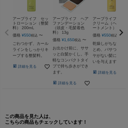
アーブライフ セッ
アーブライフ ヘア
アーブライフ ヘ
トローション（整髪
ファンデーション
クリーム（ヘアト
料） 200mL
（頭皮・毛髪着色
ートメント） 150m
料） 13g
価格
¥
550
〜
価格
¥
550
〜
税込
税込
価格
¥
1,650
〜
税込
ごわつかず、カール
乾燥しがちな髪を
お出かけ前に、ササ
ラインをしっかりキ
とめ、パサついて
ッと白髪かくし。手
ープする整髪料。
ヤがない髪にうる
軽なコンパクトタイ
いを与えます。
プで持ち歩きができ
詳細を見る
ます。
詳細を見る
詳細を見る
この商品を見た人は、
こちらの商品もチェックしています！