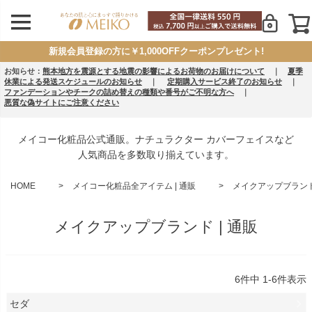
新規会員登録の方に￥1,000OFFクーポンプレゼント!
お知らせ：
熊本地方を震源とする地震の影響によるお荷物のお届けについて
｜
夏季
休業による発送スケジュールのお知らせ
｜
定期購入サービス終了のお知らせ
｜
ファンデーションやチークの詰め替えの種類や番号がご不明な方へ
｜
悪質な偽サイトにご注意ください
メイコー化粧品公式通販。ナチュラクター カバーフェイスなど
人気商品を多数取り揃えています。
HOME
メイコー化粧品全アイテム | 通販
メイクアップブランド 
メイクアップブランド | 通販
6
件中
1
-
6
件表示
セダ