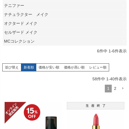
テニファー
ナチュラクター メイク
オクタード メイク
セルザード メイク
MCコレクション
6
件中
1
-
6
件表示
並び替え
新着順
価格が安い順
価格が高い順
レビュー順
58
件中
1
-
40
件表示
1
2