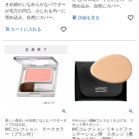
きめ細かいなめらかなパウダー
埋め込み、自然にカバー。
が毛穴の凹凸、小じわを均一に
埋め込み、自然にカバー。
詳細を見る
カートに入れる
美しい色合いが自然になじむパウダータ
やわらかい感触でムラなく仕上げる、リ
イプのほお紅。
キッド用スポンジ。
MCコレクション チークカラ
MCコレクション リキッドファ
ー［ブラシ付］
ンデーション用 スポンジ［携
帯ケース付］（卵型）