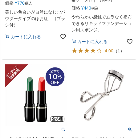
価格
¥
770
税込
価格
¥
440
税込
美しい色合いが自然になじむパ
やわらかい感触でムラなく塗布
ウダータイプのほお紅。（ブラ
できるリキッドファンデーショ
シ付）
ン用スポンジ。
カートに入れる
カートに入れる
4.00
（
1
）