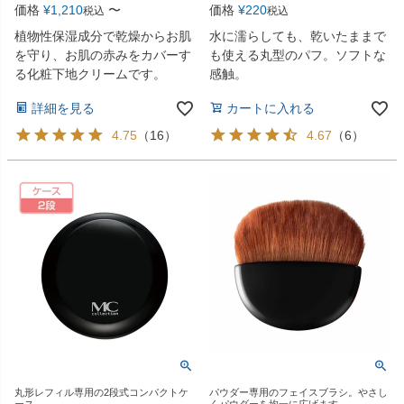
価格
¥
1,210
〜
価格
¥
220
税込
税込
植物性保湿成分で乾燥からお肌
水に濡らしても、乾いたままで
を守り、お肌の赤みをカバーす
も使える丸型のパフ。ソフトな
る化粧下地クリームです。
感触。
詳細を見る
カートに入れる
4.75
（
16
）
4.67
（
6
）
丸形レフィル専用の2段式コンパクトケ
パウダー専用のフェイスブラシ。やさし
ース。
くパウダーを均一に広げます。