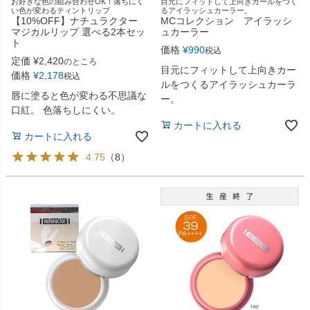
お好きな色の組み合わせOK！落ちにく
目元にフィットして上向きカールをつく
い色が変わるティントリップ
るアイラッシュカーラー。
【10%OFF】ナチュラクター
MCコレクション アイラッシ
マジカルリップ 選べる2本セッ
ュカーラー
ト
価格
¥
990
税込
定価
¥
2,420
のところ
目元にフィットして上向きカー
価格
¥
2,178
税込
ルをつくるアイラッシュカーラ
唇に塗ると色が変わる不思議な
ー。
口紅。 色落ちしにくい。
カートに入れる
カートに入れる
4.75
（
8
）