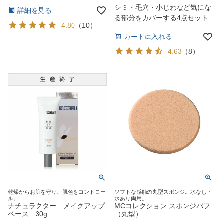
シミ・毛穴・小じわなど気にな
詳細を見る
る部分をカバーする4点セット
4.80
（
10
）
カートに入れる
4.63
（
8
）
乾燥からお肌を守り、肌色をコントロー
ソフトな感触の丸型スポンジ。水なし・
ル。
水あり両用。
ナチュラクター メイクアップ
MCコレクション スポンジパフ
ベース 30g
（丸型）