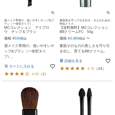
眉メイク専用の、使いやすいチップ&ブ
素肌美を守って引き出す。大人のための
ラシ（一体型タイプ）。
時短メイク。
MCコレクション アイブロ
【送料無料】MCコレクション
ウ チップ＆ブラシ
BBクリームFC 50g
価格
¥
550
価格
¥
3,960
〜
税込
税込
眉メイク専用の、使いやすいチ
素肌そのものの美しさを守り引
ップ&ブラシ（一体型タイ
き出し、育てるBBクリーム。
プ）。
詳細を見る
カートに入れる
4.75
（
24
）
4.00
（
1
）