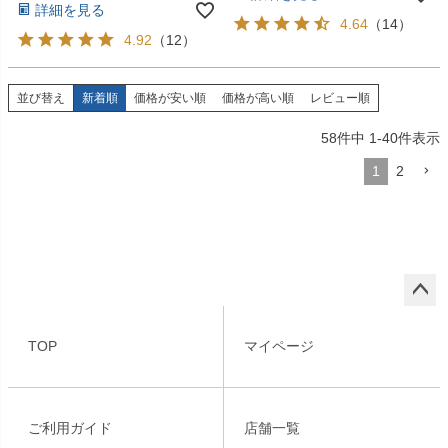
詳細を見る
4.64
（
14
）
4.92
（
12
）
並び替え
新着順
価格が安い順
価格が高い順
レビュー順
58
件中
1
-
40
件表示
1
2
ペー
ジト
TOP
マイページ
ップ
へ
ご利用ガイド
店舗一覧