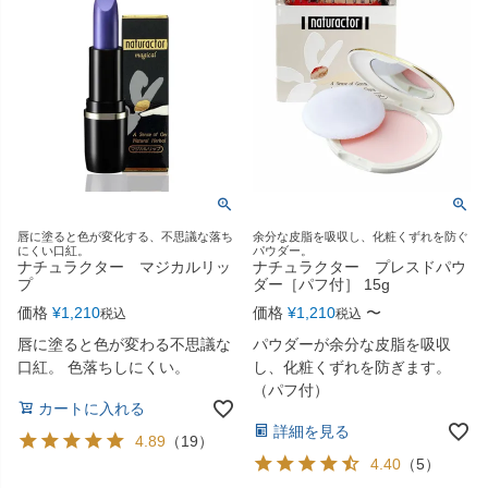
唇に塗ると色が変化する、不思議な落ち
余分な皮脂を吸収し、化粧くずれを防ぐ
にくい口紅。
パウダー。
ナチュラクター マジカルリッ
ナチュラクター プレスドパウ
プ
ダー［パフ付］ 15g
価格
¥
1,210
価格
¥
1,210
〜
税込
税込
唇に塗ると色が変わる不思議な
パウダーが余分な皮脂を吸収
口紅。 色落ちしにくい。
し、化粧くずれを防ぎます。
（パフ付）
カートに入れる
詳細を見る
4.89
（
19
）
4.40
（
5
）