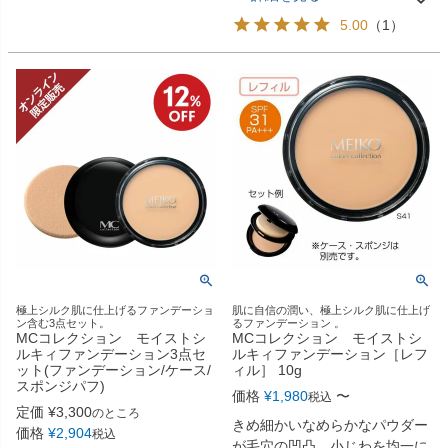
5.00
（
1
）
極上シルク肌に仕上げるファンデーショ
肌に自信の潤い、極上シルク肌に仕上げ
ン含む3点セット。
るファンデーション 。
MCコレクション モイストシ
MCコレクション モイストシ
ルキィファンデーション3点セ
ルキィファンデーション［レフ
ット(ファンデーション/ケース/
ィル］ 10g
スポンジパフ)
価格
¥
1,980
〜
税込
定価
¥
3,300
のところ
きめ細かいなめらかなパウダー
価格
¥
2,904
税込
が毛穴の凹凸、小じわを均一に