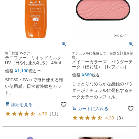
毎日快適UVケア！
ナチュラルに発色して、自然な顔色を演
テニファー リキッドミルク
出。
メイコーカラーズ パウダーチ
UV（日やけ止め乳液） 45mL
ーク（ほお紅）［レフィル］
価格
¥
1,100
〜
税込
価格
¥
660
税込
SPF30・PA++で毎日使える軽
しっとりなめらかな感触のパウ
い使用感。日常紫外線をカッ
ダーがナチュラルに発色するチ
ト。
ークカラーのレフィル。
詳細を見る
カートに入れる
4.73
（
11
）
4.33
（
3
）