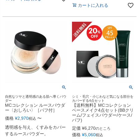
カートに入れる
自然なツヤと透明感のある肌へ導くパウ
シミ・毛穴・小じわなど気になる部分を
ダー
カバーする4点セット
MCコレクション ルースパウダ
【送料無料】MCコレクション
ー〈おしろい〉［パフ付］
ベースメイク4点セット(BBクリ
ーム/フェイスパウダー/ケース/
価格
¥
2,970
〜
税込
パフ)
透明感を与え、くすみをカバー
定価
¥
6,270
のところ
するルースパウダー。
価格
¥
5,060
税込