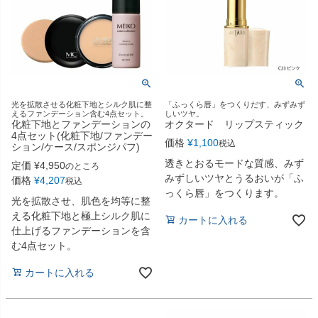
光を拡散させる化粧下地とシルク肌に整
「ふっくら唇」をつくりだす、みずみず
えるファンデーション含む4点セット。
しいツヤ。
化粧下地とファンデーションの
オクタード リップスティック
4点セット(化粧下地/ファンデー
価格
¥
1,100
税込
ション/ケース/スポンジパフ)
透きとおるモードな質感、みず
定価
¥
4,950
のところ
みずしいツヤとうるおいが「ふ
価格
¥
4,207
税込
っくら唇」をつくります。
光を拡散させ、肌色を均等に整
える化粧下地と極上シルク肌に
カートに入れる
仕上げるファンデーションを含
む4点セット。
カートに入れる