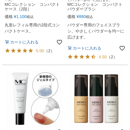
MCコレクション コンパクト
MCコレクション コンパクト
ケース［2段］
パウダーブラシ
価格
¥
1,100
価格
¥
880
税込
税込
丸形レフィル専用の2段式コン
パウダー専用のフェイスブラ
パクトケース。
シ。やさしくパウダーを均一に
広げます。
カートに入れる
カートに入れる
5.00
（
2
）
4.50
（
2
）