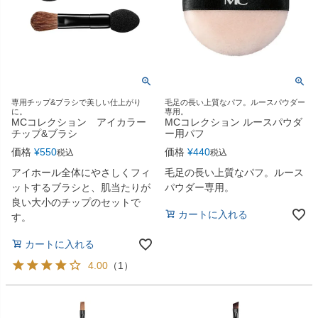
専用チップ&ブラシで美しい仕上がり
毛足の長い上質なパフ。ルースパウダー
に。
専用。
MCコレクション アイカラー
MCコレクション ルースパウダ
チップ&ブラシ
ー用パフ
価格
¥
550
価格
¥
440
税込
税込
アイホール全体にやさしくフィ
毛足の長い上質なパフ。ルース
ットするブラシと、肌当たりが
パウダー専用。
良い大小のチップのセットで
カートに入れる
す。
カートに入れる
4.00
（
1
）