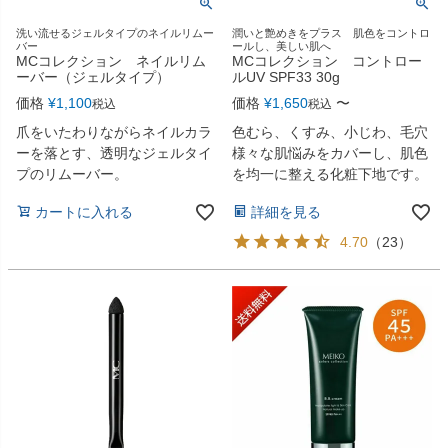
洗い流せるジェルタイプのネイルリムー
潤いと艶めきをプラス 肌色をコントロ
バー
ールし、美しい肌へ
MCコレクション ネイルリム
MCコレクション コントロー
ーバー（ジェルタイプ）
ルUV SPF33 30g
価格
¥
1,100
価格
¥
1,650
〜
税込
税込
爪をいたわりながらネイルカラ
色むら、くすみ、小じわ、毛穴
ーを落とす、透明なジェルタイ
様々な肌悩みをカバーし、肌色
プのリムーバー。
を均一に整える化粧下地です。
カートに入れる
詳細を見る
4.70
（
23
）