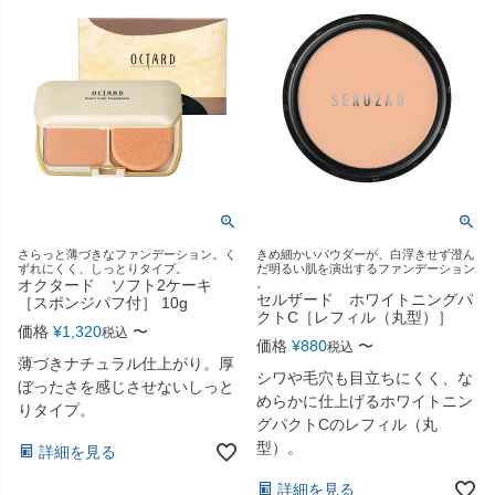
さらっと薄づきなファンデーション。く
きめ細かいパウダーが、白浮きせず澄ん
ずれにくく、しっとりタイプ。
だ明るい肌を演出するファンデーション
オクタード ソフト2ケーキ
。
セルザード ホワイトニングパ
［スポンジパフ付］ 10g
クトC［レフィル（丸型）］
価格
¥
1,320
〜
税込
価格
¥
880
〜
税込
薄づきナチュラル仕上がり。厚
シワや毛穴も目立ちにくく、な
ぼったさを感じさせないしっと
めらかに仕上げるホワイトニン
りタイプ。
グパクトCのレフィル（丸
型）。
詳細を見る
詳細を見る