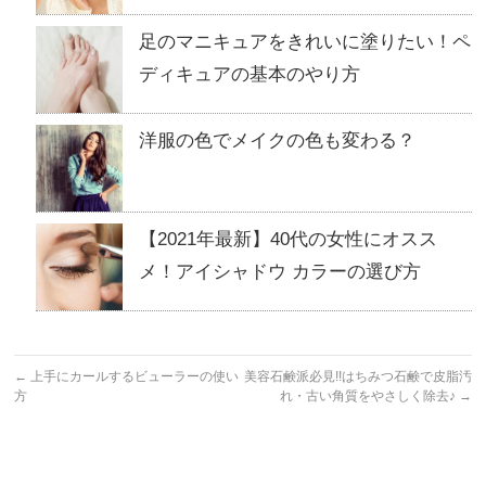
足のマニキュアをきれいに塗りたい！ペ
ディキュアの基本のやり方
洋服の色でメイクの色も変わる？
【2021年最新】40代の女性にオスス
メ！アイシャドウ カラーの選び方
←
上手にカールするビューラーの使い
美容石鹸派必見!!はちみつ石鹸で皮脂汚
方
れ・古い角質をやさしく除去♪
→