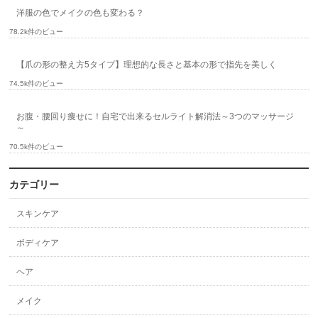
洋服の色でメイクの色も変わる？
78.2k件のビュー
【爪の形の整え方5タイプ】理想的な長さと基本の形で指先を美しく
74.5k件のビュー
お腹・腰回り痩せに！自宅で出来るセルライト解消法～3つのマッサージ
～
70.5k件のビュー
カテゴリー
スキンケア
ボディケア
ヘア
メイク