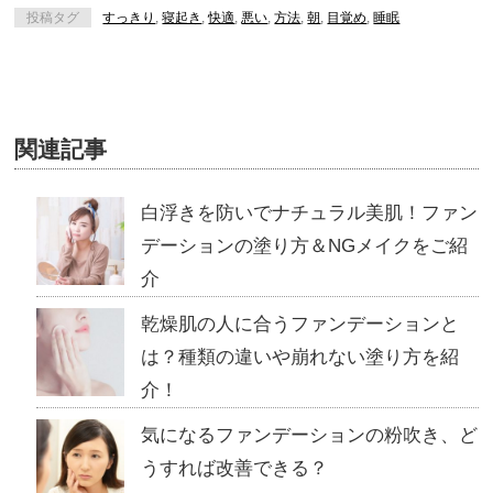
投稿タグ
すっきり
,
寝起き
,
快適
,
悪い
,
方法
,
朝
,
目覚め
,
睡眠
関連記事
白浮きを防いでナチュラル美肌！ファン
デーションの塗り方＆NGメイクをご紹
介
乾燥肌の人に合うファンデーションと
は？種類の違いや崩れない塗り方を紹
介！
気になるファンデーションの粉吹き、ど
うすれば改善できる？