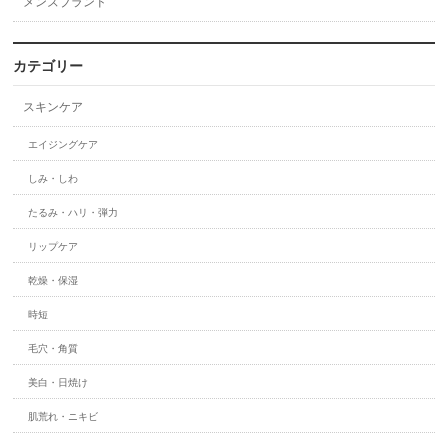
メンズブランド
カテゴリー
スキンケア
エイジングケア
しみ・しわ
たるみ・ハリ・弾力
リップケア
乾燥・保湿
時短
毛穴・角質
美白・日焼け
肌荒れ・ニキビ