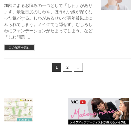
加齢によるお悩みの一つとして「しわ」があり
ます。最近目尻のしわや、ほうれい線が深くな
った気がする。しわがあるせいで実年齢以上に
みられてしまう。メイクでも隠せず、むしろし
わにファンデーションがたまってしまう。など
「しわ問題 …
この記事を読む
1
2
»