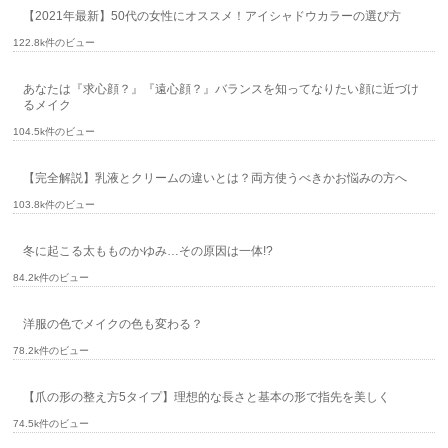
【2021年最新】50代の女性にオススメ！アイシャドウカラーの選び方
122.8k件のビュー
あなたは『求心顔？』『遠心顔？』バランスを知ってなりたい顔に近づけ
るメイク
104.5k件のビュー
【完全解説】乳液とクリームの違いとは？両方使うべきかお悩みの方へ
103.8k件のビュー
冬に起こる太もものかゆみ…その原因は一体!?
84.2k件のビュー
洋服の色でメイクの色も変わる？
78.2k件のビュー
【爪の形の整え方5タイプ】理想的な長さと基本の形で指先を美しく
74.5k件のビュー