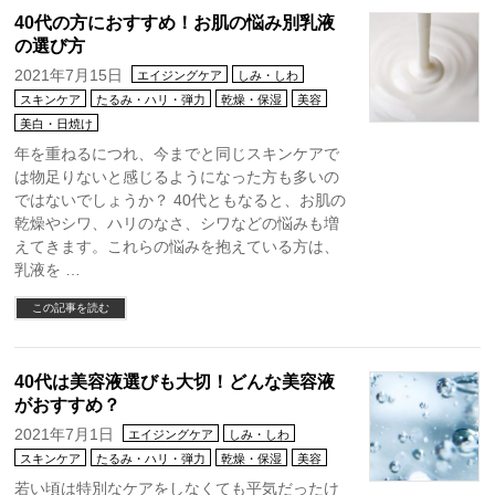
40代の方におすすめ！お肌の悩み別乳液
の選び方
2021年7月15日
エイジングケア
しみ・しわ
スキンケア
たるみ・ハリ・弾力
乾燥・保湿
美容
美白・日焼け
年を重ねるにつれ、今までと同じスキンケアで
は物足りないと感じるようになった方も多いの
ではないでしょうか？ 40代ともなると、お肌の
乾燥やシワ、ハリのなさ、シワなどの悩みも増
えてきます。これらの悩みを抱えている方は、
乳液を …
この記事を読む
40代は美容液選びも大切！どんな美容液
がおすすめ？
2021年7月1日
エイジングケア
しみ・しわ
スキンケア
たるみ・ハリ・弾力
乾燥・保湿
美容
若い頃は特別なケアをしなくても平気だったけ