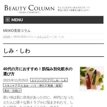
MENU
MEIKO美容コラム
HOME
»
MEIKO美容コラム
»
スキンケア
»
しみ・しわ
しみ・しわ
40代の方におすすめ！肌悩み別化粧水の
選び方
2021年11月25日
エイジングケア
しみ・しわ
スキンケア
たるみ・ハリ・弾力
乾燥・保湿
美白・日焼け
若い頃は肌に自信があったのに、40代になった
とたんに様々な肌トラブルに悩まされたり、し