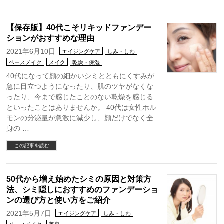
【保存版】40代こそリキッドファンデー
ションがおすすめな理由
2021年6月10日
エイジングケア
しみ・しわ
ベースメイク
メイク
乾燥・保湿
40代になって顔の細かいシミとともにくすみが
急に目立つようになったり、肌のツヤがなくな
ったり、今まで感じたことのない乾燥を感じる
といったことはありませんか。 40代は女性ホル
モンの分泌量が急激に減少し、顔だけでなく全
身の …
この記事を読む
50代から増え始めたシミの原因と対策方
法、シミ隠しにおすすめのファンデーショ
ンの選び方と使い方をご紹介
2021年5月7日
エイジングケア
しみ・しわ