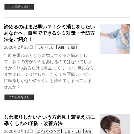
この記事を読む
諦めるのはまだ早い？！シミ消しをしたい
あなたへ、自宅でできるシミ対策・予防方
法をご紹介！
2020年2月27日
しみ・しわ
美白・日焼け
年齢を重ねるとともに増えてくるお悩みとし
て、多くの方がシミをあげるのではないでしょ
うか？1つあるだけで目立ってしまい、気になり
ますよね。シミ消しをしたくても医療レーザー
に頼るしかないのかな。と諦めてしまっていま
せんか？ …
この記事を読む
しわ取りしたいという方必見！若見え肌に
導く しわの予防・改善方法
2020年2月12日
エイジングケア
しみ・しわ
美容