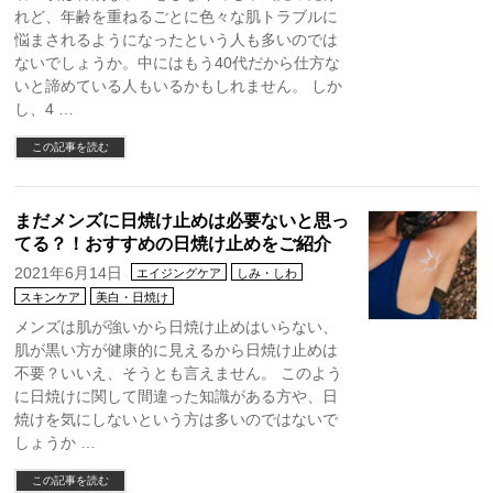
れど、年齢を重ねるごとに色々な肌トラブルに
悩まされるようになったという人も多いのでは
ないでしょうか。中にはもう40代だから仕方な
いと諦めている人もいるかもしれません。 しか
し、4 …
この記事を読む
まだメンズに日焼け止めは必要ないと思っ
てる？！おすすめの日焼け止めをご紹介
2021年6月14日
エイジングケア
しみ・しわ
スキンケア
美白・日焼け
メンズは肌が強いから日焼け止めはいらない、
肌が黒い方が健康的に見えるから日焼け止めは
不要？いいえ、そうとも言えません。 このよう
に日焼けに関して間違った知識がある方や、日
焼けを気にしないという方は多いのではないで
しょうか …
この記事を読む