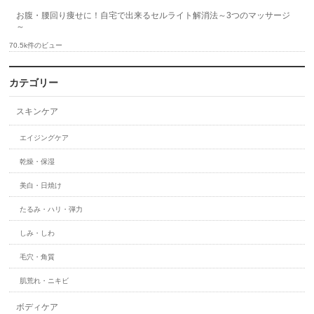
お腹・腰回り痩せに！自宅で出来るセルライト解消法～3つのマッサージ
～
70.5k件のビュー
カテゴリー
スキンケア
エイジングケア
乾燥・保湿
美白・日焼け
たるみ・ハリ・弾力
しみ・しわ
毛穴・角質
肌荒れ・ニキビ
ボディケア