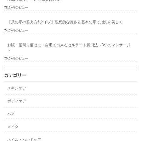
78.2k件のビュー
【爪の形の整え方5タイプ】理想的な長さと基本の形で指先を美しく
74.5k件のビュー
お腹・腰回り痩せに！自宅で出来るセルライト解消法～3つのマッサージ
～
70.5k件のビュー
カテゴリー
スキンケア
ボディケア
ヘア
メイク
ネイル・ハンドケア