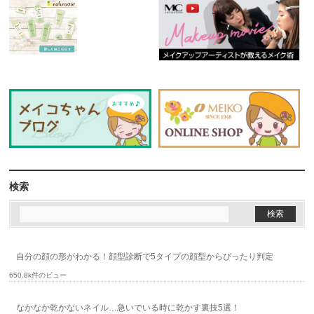
検索
自分の顔の形がわかる！顔型診断で5タイプの顔型からぴったり判定
650.8k件のビュー
なかなか乾かないネイル…急いでいる時に乾かす裏技5選！