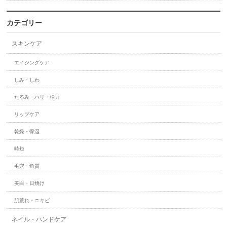
カテゴリー
スキンケア
エイジングケア
しみ・しわ
たるみ・ハリ・弾力
リップケア
乾燥・保湿
時短
毛穴・角質
美白・日焼け
肌荒れ・ニキビ
ネイル・ハンドケア