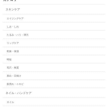
スキンケア
エイジングケア
しみ・しわ
たるみ・ハリ・弾力
リップケア
乾燥・保湿
時短
毛穴・角質
美白・日焼け
肌荒れ・ニキビ
ネイル・ハンドケア
ネイル