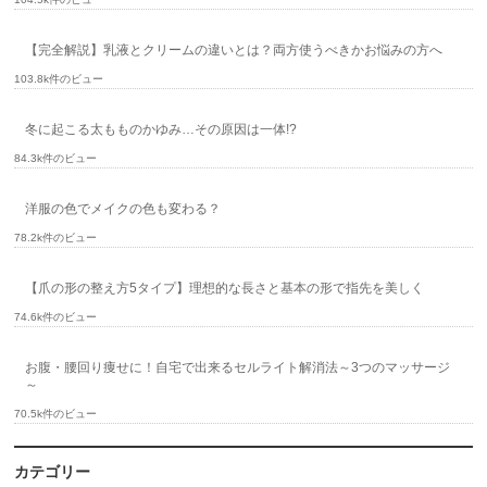
【完全解説】乳液とクリームの違いとは？両方使うべきかお悩みの方へ
103.8k件のビュー
冬に起こる太もものかゆみ…その原因は一体!?
84.3k件のビュー
洋服の色でメイクの色も変わる？
78.2k件のビュー
【爪の形の整え方5タイプ】理想的な長さと基本の形で指先を美しく
74.6k件のビュー
お腹・腰回り痩せに！自宅で出来るセルライト解消法～3つのマッサージ
～
70.5k件のビュー
カテゴリー