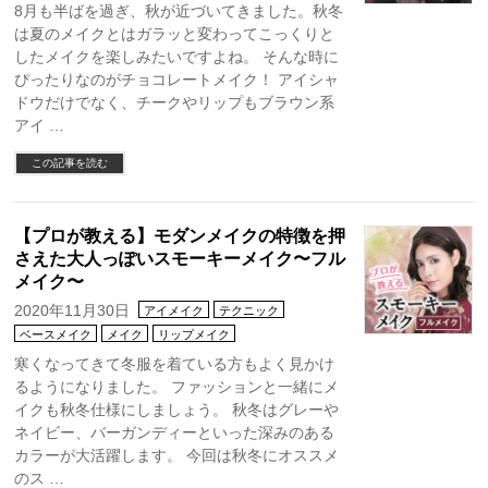
8月も半ばを過ぎ、秋が近づいてきました。秋冬
は夏のメイクとはガラッと変わってこっくりと
したメイクを楽しみたいですよね。 そんな時に
ぴったりなのがチョコレートメイク！ アイシャ
ドウだけでなく、チークやリップもブラウン系
アイ …
この記事を読む
【プロが教える】モダンメイクの特徴を押
さえた大人っぽいスモーキーメイク〜フル
メイク〜
2020年11月30日
アイメイク
テクニック
ベースメイク
メイク
リップメイク
寒くなってきて冬服を着ている方もよく見かけ
るようになりました。 ファッションと一緒にメ
イクも秋冬仕様にしましょう。 秋冬はグレーや
ネイビー、バーガンディーといった深みのある
カラーが大活躍します。 今回は秋冬にオススメ
のス …