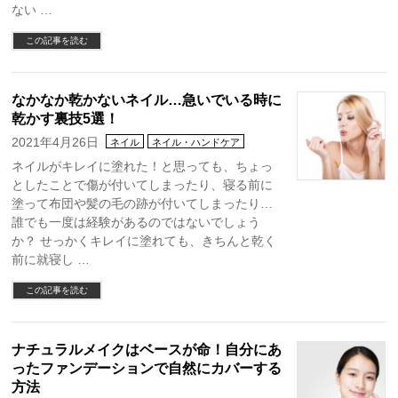
ない …
この記事を読む
なかなか乾かないネイル…急いでいる時に
乾かす裏技5選！
2021年4月26日
ネイル
ネイル・ハンドケア
ネイルがキレイに塗れた！と思っても、ちょっ
としたことで傷が付いてしまったり、寝る前に
塗って布団や髪の毛の跡が付いてしまったり…
誰でも一度は経験があるのではないでしょう
か？ せっかくキレイに塗れても、きちんと乾く
前に就寝し …
この記事を読む
ナチュラルメイクはベースが命！自分にあ
ったファンデーションで自然にカバーする
方法