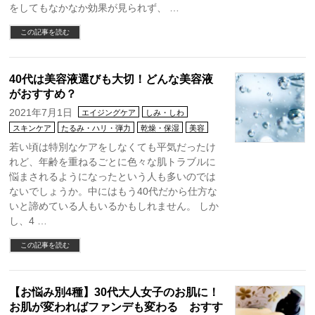
をしてもなかなか効果が見られず、 …
この記事を読む
40代は美容液選びも大切！どんな美容液
がおすすめ？
2021年7月1日
エイジングケア
しみ・しわ
スキンケア
たるみ・ハリ・弾力
乾燥・保湿
美容
若い頃は特別なケアをしなくても平気だったけ
れど、年齢を重ねるごとに色々な肌トラブルに
悩まされるようになったという人も多いのでは
ないでしょうか。中にはもう40代だから仕方な
いと諦めている人もいるかもしれません。 しか
し、4 …
この記事を読む
【お悩み別4種】30代大人女子のお肌に！
お肌が変わればファンデも変わる おすす