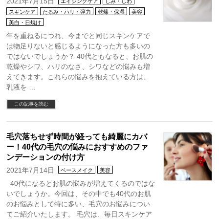
2021年7月15日
エイジングケア
しみ・しわ
スキンケア
たるみ・ハリ・弾力
乾燥・保湿
美容
美白・日焼け
年を重ねるにつれ、今までと同じスキンケアで
は物足りないと感じるようになった方も多いの
ではないでしょうか？ 40代ともなると、お肌の
乾燥やシワ、ハリのなさ、シワなどの悩みも増
えてきます。これらの悩みを抱えている方は、
乳液を …
この記事を読む
毛穴落ちせず時間が経っても綺麗にカバ
ー！40代の毛穴の悩みにおすすめのファ
ンデーションの付け方
2021年7月14日
ベースメイク
美容
40代になるとお肌の悩みが増えてくるのではな
いでしょうか。今回は、その中でも40代のお肌
のお悩みとして特に多い、毛穴のお悩みについ
てご紹介いたします。 毛穴は、毎日スキンケア