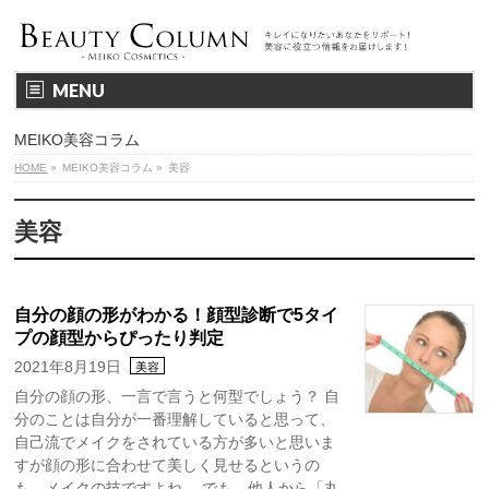
MENU
MEIKO美容コラム
HOME
»
MEIKO美容コラム
»
美容
美容
自分の顔の形がわかる！顔型診断で5タイ
プの顔型からぴったり判定
2021年8月19日
美容
自分の顔の形、一言で言うと何型でしょう？ 自
分のことは自分が一番理解していると思って、
自己流でメイクをされている方が多いと思いま
すが顔の形に合わせて美しく見せるというの
も、メイクの技ですよね。 でも、他人から「丸