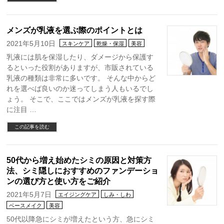
メンズが乳液を選ぶ際のポイントとは
2021年5月10日
スキンケア
乾燥・保湿
美容
乳液には肌を保湿したり、ダメージから保護す
るといった役割がありますが、市販されている
乳液の種類は非常に多いです。 そんな中からど
れを選べば良いのか迷ってしまう人もいるでし
ょう。 そこで、ここではメンズが乳液を探す際
に注目 …
この記事を読む
50代から増え始めたシミの原因と対策方
法、シミ隠しにおすすめのファンデーショ
ンの選び方と使い方をご紹介
2021年5月7日
エイジングケア
しみ・しわ
ベースメイク
美容
50代以降急にシミが増えたという方、急にシミ