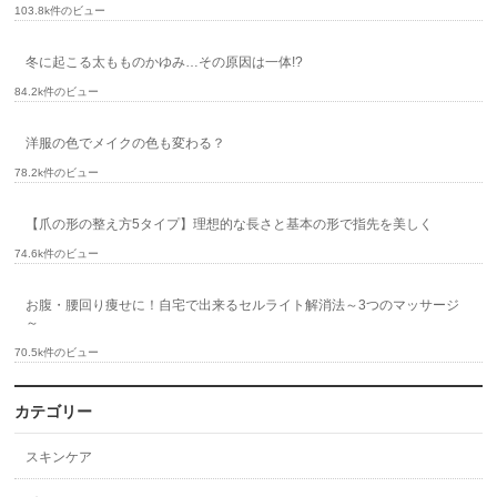
103.8k件のビュー
冬に起こる太もものかゆみ…その原因は一体!?
84.2k件のビュー
洋服の色でメイクの色も変わる？
78.2k件のビュー
【爪の形の整え方5タイプ】理想的な長さと基本の形で指先を美しく
74.6k件のビュー
お腹・腰回り痩せに！自宅で出来るセルライト解消法～3つのマッサージ
～
70.5k件のビュー
カテゴリー
スキンケア