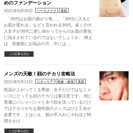
めのファンデーション
2021年6月30日
ベースメイク
美容
「30代はお肌の曲がり角」、「30代に入ると
お肌が変わる」などと言われる30代。多くの大
人女子が30代に差し掛かってからのお肌の変化
に悩まされているのではないでしょうか。 例え
ば、乾燥肌にお悩みの方、中には …
この記事を読む
メンズの天敵！顔のテカリ攻略法
2021年5月11日
スキンケア
乾燥・保湿
美容
気温が上がってくる季節、女子だけではなくメ
ンズにとっても顔のテカリは要注意です。 特に
普通にバシャバシャと水で顔を洗っているだけ
ではテカリがちな脂性肌のメンズはひと工夫が
必要です。とはいえ、肌の手入れにそれほど時
間をかけ …
この記事を読む