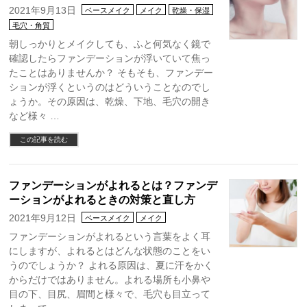
2021年9月13日
ベースメイク
メイク
乾燥・保湿
毛穴・角質
朝しっかりとメイクしても、ふと何気なく鏡で
確認したらファンデーションが浮いていて焦っ
たことはありませんか？ そもそも、ファンデー
ションが浮くというのはどういうことなのでし
ょうか。その原因は、乾燥、下地、毛穴の開き
など様々 …
この記事を読む
ファンデーションがよれるとは？ファンデ
ーションがよれるときの対策と直し方
2021年9月12日
ベースメイク
メイク
ファンデーションがよれるという言葉をよく耳
にしますが、よれるとはどんな状態のことをい
うのでしょうか？ よれる原因は、夏に汗をかく
からだけではありません。よれる場所も小鼻や
目の下、目尻、眉間と様々で、毛穴も目立って