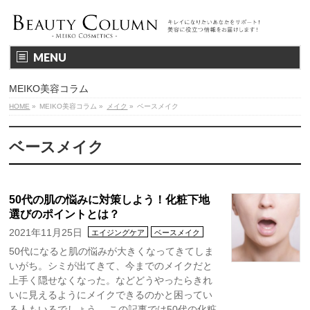
MENU
MEIKO美容コラム
HOME
»
MEIKO美容コラム
»
メイク
»
ベースメイク
ベースメイク
50代の肌の悩みに対策しよう！化粧下地
選びのポイントとは？
2021年11月25日
エイジングケア
ベースメイク
50代になると肌の悩みが大きくなってきてしま
いがち。シミが出てきて、今までのメイクだと
上手く隠せなくなった。などどうやったらきれ
いに見えるようにメイクできるのかと困ってい
る人もいるでしょう。 この記事では50代の化粧