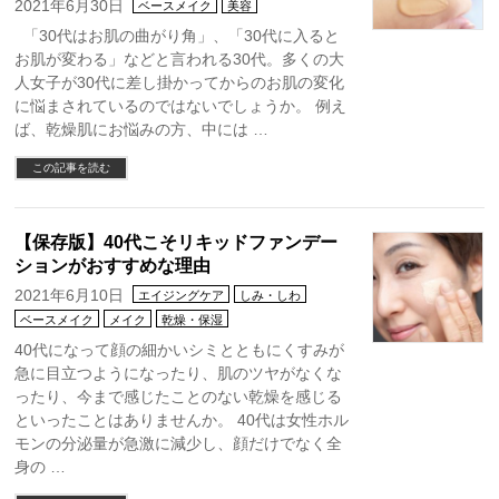
2021年6月30日
ベースメイク
美容
「30代はお肌の曲がり角」、「30代に入ると
お肌が変わる」などと言われる30代。多くの大
人女子が30代に差し掛かってからのお肌の変化
に悩まされているのではないでしょうか。 例え
ば、乾燥肌にお悩みの方、中には …
この記事を読む
【保存版】40代こそリキッドファンデー
ションがおすすめな理由
2021年6月10日
エイジングケア
しみ・しわ
ベースメイク
メイク
乾燥・保湿
40代になって顔の細かいシミとともにくすみが
急に目立つようになったり、肌のツヤがなくな
ったり、今まで感じたことのない乾燥を感じる
といったことはありませんか。 40代は女性ホル
モンの分泌量が急激に減少し、顔だけでなく全
身の …