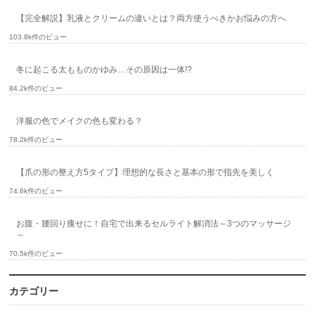
【完全解説】乳液とクリームの違いとは？両方使うべきかお悩みの方へ
103.8k件のビュー
冬に起こる太もものかゆみ…その原因は一体!?
84.2k件のビュー
洋服の色でメイクの色も変わる？
78.2k件のビュー
【爪の形の整え方5タイプ】理想的な長さと基本の形で指先を美しく
74.6k件のビュー
お腹・腰回り痩せに！自宅で出来るセルライト解消法～3つのマッサージ
～
70.5k件のビュー
カテゴリー