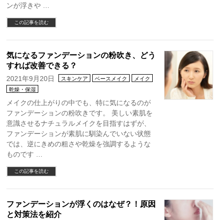
ンが浮きや …
この記事を読む
気になるファンデーションの粉吹き、どう
すれば改善できる？
2021年9月20日
スキンケア
ベースメイク
メイク
乾燥・保湿
メイクの仕上がりの中でも、特に気になるのが
ファンデーションの粉吹きです。 美しい素肌を
意識させるナチュラルメイクを目指すはずが、
ファンデーションが素肌に馴染んでいない状態
では、逆にきめの粗さや乾燥を強調するような
ものです …
この記事を読む
ファンデーションが浮くのはなぜ？！原因
と対策法を紹介