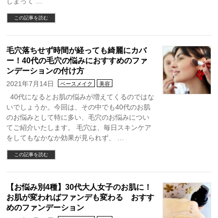
しまって …
この記事を読む
毛穴落ちせず時間が経っても綺麗にカバ
ー！40代の毛穴の悩みにおすすめのファ
ンデーションの付け方
2021年7月14日
ベースメイク
美容
40代になるとお肌の悩みが増えてくるのではな
いでしょうか。今回は、その中でも40代のお肌
のお悩みとして特に多い、毛穴のお悩みについ
てご紹介いたします。 毛穴は、毎日スキンケア
をしてもなかなか効果が見られず、 …
この記事を読む
【お悩み別4種】30代大人女子のお肌に！
お肌が変わればファンデも変わる おすす
めのファンデーション