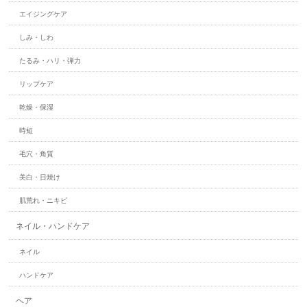
エイジングケア
しみ・しわ
たるみ・ハリ・弾力
リップケア
乾燥・保湿
時短
毛穴・角質
美白・日焼け
肌荒れ・ニキビ
ネイル・ハンドケア
ネイル
ハンドケア
ヘア