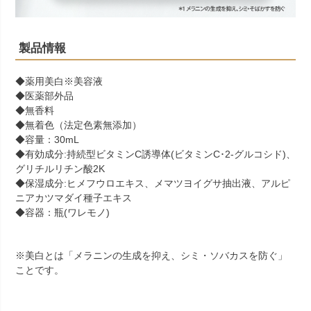
製品情報
◆薬用美白
※
美容液
◆医薬部外品
◆無香料
◆無着色（法定色素無添加）
◆容量：30mL
◆有効成分:持続型ビタミンC誘導体(ビタミンC･2-グルコシド)、
グリチルリチン酸2K
◆保湿成分:ヒメフウロエキス、メマツヨイグサ抽出液、アルピ
ニアカツマダイ種子エキス
◆容器：瓶(ワレモノ)
※美白とは「メラニンの生成を抑え、シミ・ソバカスを防ぐ」
ことです。