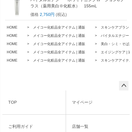
ラス（薬用美白※化粧水） 155mL
価格
2,750円
(税込)
HOME
メイコー化粧品全アイテム | 通販
スキンケアブランド 
HOME
メイコー化粧品全アイテム | 通販
バイタルエナジー 
HOME
メイコー化粧品全アイテム | 通販
美白・シミ・そばかす
HOME
メイコー化粧品全アイテム | 通販
エイジングケア | 
HOME
メイコー化粧品全アイテム | 通販
スキンケアアイテム 
ペー
ジト
TOP
マイページ
ップ
へ
ご利用ガイド
店舗一覧