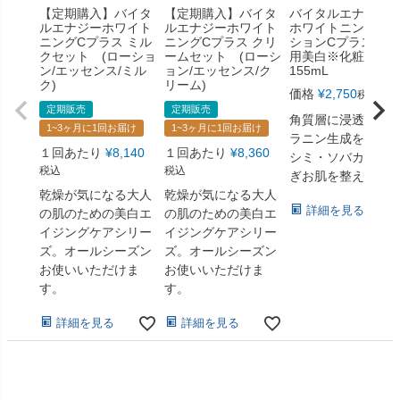
【定期購入】バイタ
【定期購入】バイタ
バイタルエナジ
ルエナジーホワイト
ルエナジーホワイト
ホワイトニングロ
ニングCプラス ミル
ニングCプラス クリ
ションCプラス（薬
クセット (ローショ
ームセット (ローシ
用美白※化粧水
ン/エッセンス/ミル
ョン/エッセンス/ク
155mL
ク)
リーム)
価格
¥
2,750
〜
税込
定期販売
定期販売
角質層に浸透して
1~3ヶ月に1回お届け
1~3ヶ月に1回お届け
ラニン生成を抑え
１回あたり
¥
8,140
１回あたり
¥
8,360
シミ・ソバカスを
税込
税込
ぎお肌を整えます
乾燥が気になる大人
乾燥が気になる大人
詳細を見る
の肌のための美白エ
の肌のための美白エ
イジングケアシリー
イジングケアシリー
ズ。オールシーズン
ズ。オールシーズン
お使いいただけま
お使いいただけま
す。
す。
詳細を見る
詳細を見る