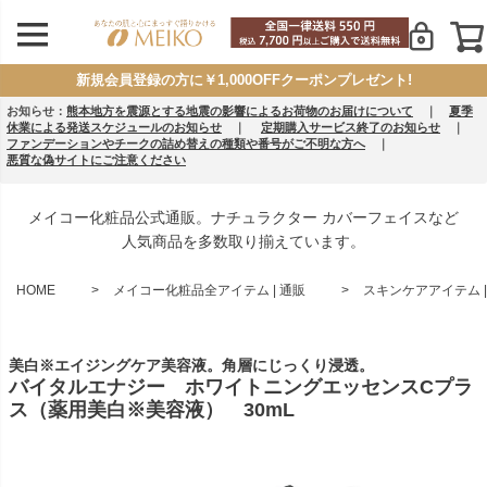
新規会員登録の方に￥1,000OFFクーポンプレゼント!
お知らせ：
熊本地方を震源とする地震の影響によるお荷物のお届けについて
｜
夏季
休業による発送スケジュールのお知らせ
｜
定期購入サービス終了のお知らせ
｜
ファンデーションやチークの詰め替えの種類や番号がご不明な方へ
｜
悪質な偽サイトにご注意ください
メイコー化粧品公式通販。ナチュラクター カバーフェイスなど
人気商品を多数取り揃えています。
HOME
メイコー化粧品全アイテム | 通販
スキンケアアイテム |
美白※エイジングケア美容液。角層にじっくり浸透。
バイタルエナジー ホワイトニングエッセンスCプラ
ス（薬用美白※美容液） 30mL