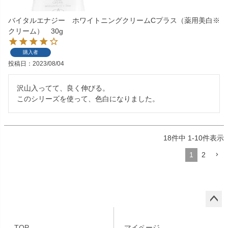
バイタルエナジー ホワイトニングクリームCプラス（薬用美白※
クリーム） 30g
購入者
投稿日
2023/08/04
沢山入ってて、良く伸びる。

このシリーズを使って、色白になりました。
18
件中
1
-
10
件表示
1
2
ペー
ジト
TOP
マイページ