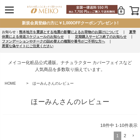
新規会員登録の方に￥1,000OFFクーポンプレゼント!
お知らせ：
熊本地方を震源とする地震の影響によるお荷物のお届けについて
｜
夏季
休業による発送スケジュールのお知らせ
｜
定期購入サービス終了のお知らせ
｜
ファンデーションやチークの詰め替えの種類や番号がご不明な方へ
｜
悪質な偽サイトにご注意ください
メイコー化粧品公式通販。ナチュラクター カバーフェイスなど
人気商品を多数取り揃えています。
HOME
ほーみんさんのレビュー
ほーみんさんのレビュー
18
件中
1
-
10
件表示
1
2