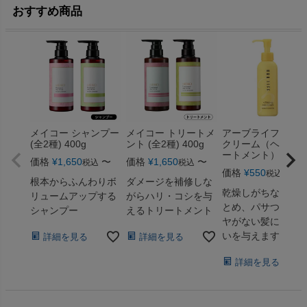
おすすめ商品
メイコー シャンプー
メイコー トリートメ
アーブライフ ヘ
(全2種) 400g
ント (全2種) 400g
クリーム（ヘアト
ートメント） 150m
価格
¥
1,650
〜
価格
¥
1,650
〜
税込
税込
価格
¥
550
〜
税込
根本からふんわりボ
ダメージを補修しな
乾燥しがちな髪を
リュームアップする
がらハリ・コシを与
とめ、パサついて
シャンプー
えるトリートメント
ヤがない髪にうる
いを与えます。
詳細を見る
詳細を見る
詳細を見る