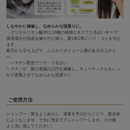
しなやかに補修し、なめらかな指通りに。
・グリチルリチン酸2Kと10種の植物エキスでうるおいキープ
保湿成分が頭皮を健やかに保ち、髪1本1本にハリ・コシを与え
ます。
根元から立ち上げて、ふんわりボリューム感のある仕上がり
へ。
・ヘマチン配合でツヤ・うるおい
ヘマチンが、髪の表面の凸凹を補修し、キューティクルをしっ
かり密着させてなめらかな指通りに
ご使用方法
シャンプー：髪をよくぬらし、適量を手のひらにとり、髪全体
によくなじませ、十分に泡立ててシャンプーします。その後、
よく洗い流してください。