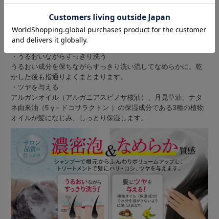
パサつく髪を修復！毛先までまとまってツヤのある髪へ
・うるおいながらすっきり洗う
うるおい成分を保ちながらすっきり洗い流してなめらかに。乾
かした後も指通りよくまとまります。
・ツヤを与える
アルガンオイル（アルガニアスピノサ核油）、月見草油、ナタ
ネ由来油（5 γ－ドコサラクトン ）の保湿成分である3種の植物
オイルが髪になじみ、しっとり保湿します。