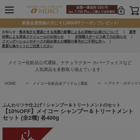
新規会員登録の方に￥1,000OFFクーポンプレゼント!
お知らせ：
熊本地方を震源とする地震の影響によるお荷物のお届けについて
｜
夏季
休業による発送スケジュールのお知らせ
｜
定期購入サービス終了のお知らせ
｜
ファンデーションやチークの詰め替えの種類や番号がご不明な方へ
｜
悪質な偽サイトにご注意ください
メイコー化粧品公式通販。ナチュラクター カバーフェイスなど
人気商品を多数取り揃えています。
HOME
メイコー化粧品全アイテム | 通販
ヘアケア・ボディケア 
ふんわりツヤ仕上げ！シャンプー＆トリートメントのセット
【10%OFF】メイコー シャンプー＆トリートメント
セット (全2種) 各400g