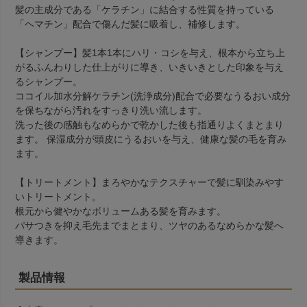
髪の主成分である「ケラチン」に結合する性質を持っている
「ヘマチン」配合で傷んだ髪に吸着し、補修します。
【シャンプー】髪1本1本にハリ・コシを与え、根本から立ち上
がるふんわりした仕上がりに導き、いきいきとした印象を与え
るシャンプー。
ココイル加水分解ケラチン(洗浄成分)配合で必要なうるおい成分
を保ちながら汚れをすっきり洗い流します。
洗った後の感触もなめらかで乾かした後も指通りよくまとまり
ます。 保湿成分が頭皮にうるおいを与え、健康な髪の毛を育み
ます。
【トリートメント】まろやかなテクスチャーで髪に馴染みやす
いトリートメント。
根元から健やかなボリュームある髪を育みます。
パサつきを抑え毛先までまとまり、ツヤのあるなめらかな髪へ
導きます。
製品情報