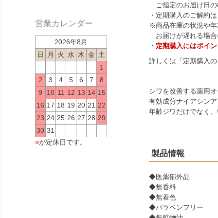
ご指定のお届け日の
・定期購入のご解約は
営業カレンダー
※商品在庫の状況や年
お届けが遅れる場合
2026年8月
・
定期購入にはポイン
日
月
火
水
木
金
土
詳しくは「
定期購入の
1
2
3
4
5
6
7
8
シワを改善する薬用オ
9
10
11
12
13
14
15
有効成分ナイアシンア
16
17
18
19
20
21
22
年齢ジワだけでなく、
23
24
25
26
27
28
29
30
31
■
が定休日です。
製品情報
◆医薬部外品
◆無香料
◆無着色
◆パラベンフリー
◆無鉱物油