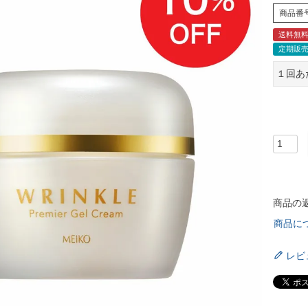
商品番
送料無
定期販
１回あ
商品の
商品に
レビ