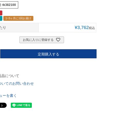
号
tk382100
料
売
1~3ヶ月に1回お届け
¥
3,762
たり
税込
お気に入りに登録する
定期購入する
返品について
ついてのお問い合わせ
ューを書く