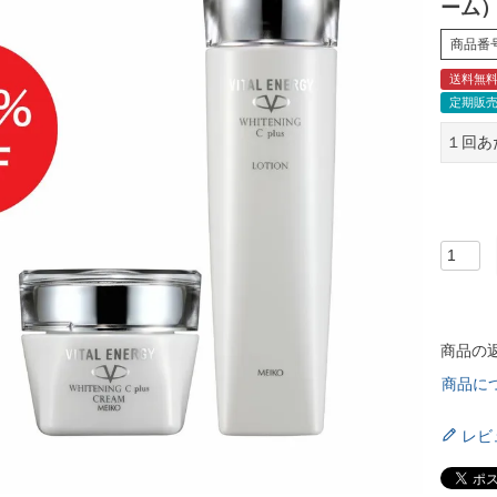
ーム
商品番
送料無
定期販
１回あ
商品の
商品に
レビ