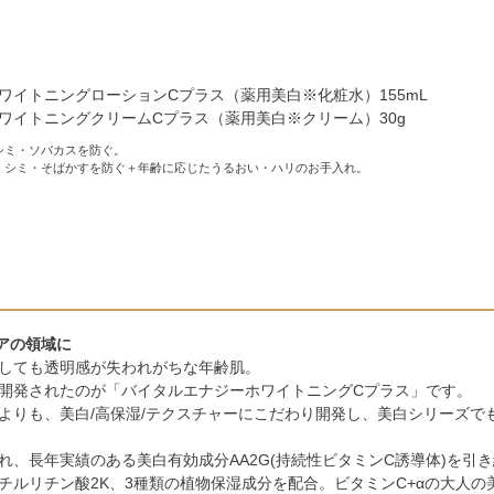
ワイトニングローションCプラス（薬用美白※化粧水）155mL
ワイトニングクリームCプラス（薬用美白※クリーム）30g
シミ・ソバカスを防ぐ。
、シミ・そばかすを防ぐ＋年齢に応じたうるおい・ハリのお手入れ。
アの領域に
しても透明感が失われがちな年齢肌。
開発されたのが「バイタルエナジーホワイトニングCプラス」です。
よりも、美白/高保湿/テクスチャーにこだわり開発し、美白シリーズで
れ、長年実績のある美白有効成分AA2G(持続性ビタミンC誘導体)を引
チルリチン酸2K、3種類の植物保湿成分を配合。ビタミンC+αの大人