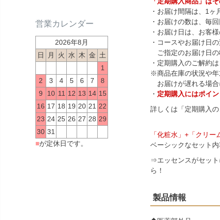
「定期購入商品」はそ
・お届け間隔は、1ヶ
・お届けの数は、毎回
営業カレンダー
・お届け日は、お客様
2026年8月
・コースやお届け日の
ご指定のお届け日の
日
月
火
水
木
金
土
・定期購入のご解約は
1
※商品在庫の状況や年
2
3
4
5
6
7
8
お届けが遅れる場合
9
10
11
12
13
14
15
・
定期購入にはポイン
16
17
18
19
20
21
22
詳しくは「
定期購入の
23
24
25
26
27
28
29
30
31
「化粧水」+「クリー
■
が定休日です。
ベーシックなセット内
⇒エッセンスがセット
ら！
製品情報