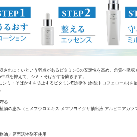
収されにくいという弱点があるビタミンCの安定性を高め、角質へ吸収され
の生成を抑えて、シミ・そばかすを防ぎます。
にシミ・そばかすを防止するビタミンE誘導体 (酢酸トコフェロール)
。
守る
植物の恵み（ヒメフウロエキス メマツヨイグサ抽出液 アルピニアカツ
物油／界面活性剤不使用