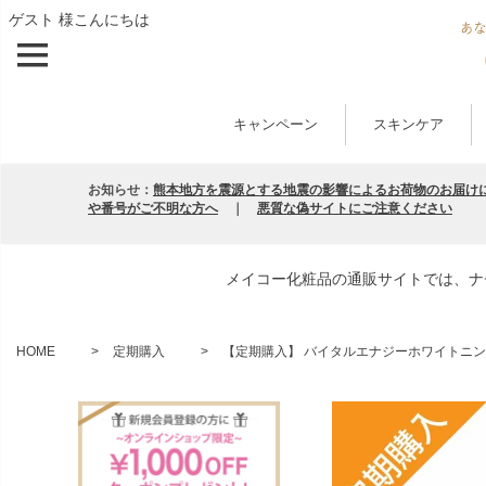
ゲスト 様こんにちは
キャンペーン
スキンケア
お知らせ：
熊本地方を震源とする地震の影響によるお荷物のお届け
や番号がご不明な方へ
｜
悪質な偽サイトにご注意ください
メイコー化粧品の通販サイトでは、ナ
HOME
定期購入
【定期購入】 バイタルエナジーホワイトニン