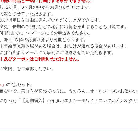
の他の商品と一緒にお届けする事ができません。
月、2ヶ月、3ヶ月の中からお選びいただけます。
同数とさせていただきます。
のご指定日を自由に選んでいただくことができます。
変更、長期のご旅行などの場合に出荷を停止することも可能です。
8日前までに
マイページ
にてお申込みください。
、3回目以降のお届け分より可能となります。
末年始等長期休暇がある場合は、お届けが遅れる場合があります。
には当店よりメールにて事前にご連絡させていただきます。
ト及びクーポンはご利用いただけません。
ご案内
」をご確認ください。
ム」
の2点セット。
容なので、美白※が初めての方に。もちろん、オールシーズンお使いい
になった「
【定期購入】バイタルエナジーホワイトニングCプラス クリー