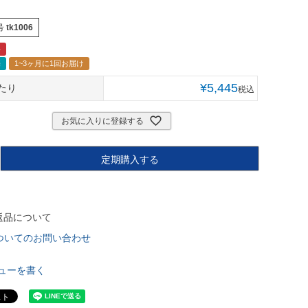
）
号
tk1006
料
売
1~3ヶ月に1回お届け
¥
5,445
たり
税込
お気に入りに登録する
定期購入する
返品について
ついてのお問い合わせ
ューを書く