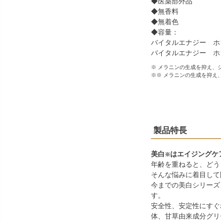
◆医薬部外品
◆無香料
◆無着色
◆容量：
バイタルエナジー ホ
バイタルエナジー ホ
※ メラニンの生成を抑え、
※※ メラニンの生成を抑え
製品特長
美白
はエイジングケ
※
年齢を重ねると、どう
そんな悩みに着目して
今までの美白シリーズ
す。
安全性、安定性にすぐ
体、甘草由来成分グリ