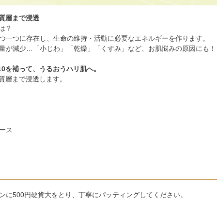
角質層まで浸透
は？
つ一つに存在し、生命の維持・活動に必要なエネルギーを作ります。
量が減少…「小じわ」「乾燥」「くすみ」など、お肌悩みの原因にも！
10を補って、うるおうハリ肌へ。
角質層まで浸透します。
ース
ンに500円硬貨大をとり、丁寧にパッティングしてください。