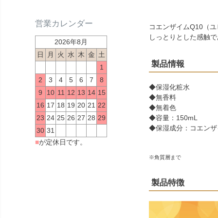
営業カレンダー
コエンザイムQ10（
しっとりとした感触で
2026年8月
日
月
火
水
木
金
土
製品情報
1
2
3
4
5
6
7
8
◆保湿化粧水
9
10
11
12
13
14
15
◆無香料
16
17
18
19
20
21
22
◆無着色
◆容量：150mL
23
24
25
26
27
28
29
◆保湿成分：コエンザ
30
31
■
が定休日です。
※角質層まで
製品特徴