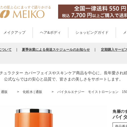
メイクアップ
ヘア&ボディ
ショッピングガイド
メ
について
｜
夏季休業による発送スケジュールのお知らせ
｜
定期購入サービ
チュラクター カバーフェイスやスキンケア商品を中心に、長年愛され
公式ならではの安心と品質で、皆さまの美しさをサポートします。
 通販
化粧水 | 通販
バイタルエナジー モイストローション 150
角層の
バイタ
商品番