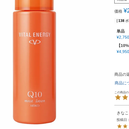
¥
価格
[
138
ポ
単品
¥
2,75
【10
¥
4,95
商品の
商品に
きなこ
投稿日