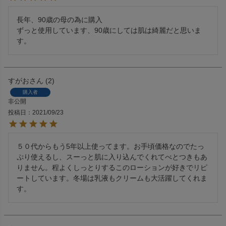
長年、90歳の母の為に購入

ずっと使用しています、90歳にしては肌は綺麗だと思いま
す。
すがお
2
購入者
非公開
投稿日
2021/09/23
５０代からもう5年以上使ってます。お手頃価格なのでたっ
ぷり使えるし、スーっと肌に入り込んでくれてべとつきもあ
りません。程よくしっとりするこのローションが好きでリピ
ートしています。冬場は乳液もクリームも大活躍してくれま
す。