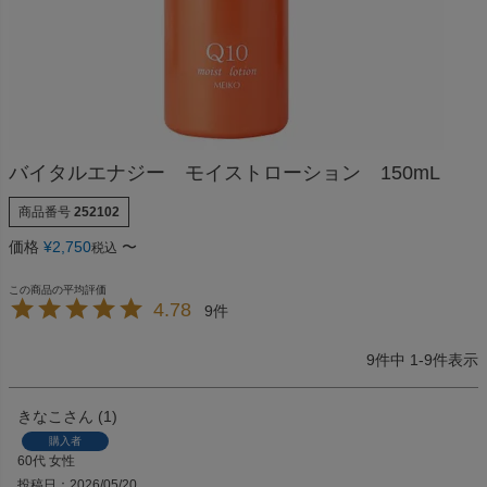
バイタルエナジー モイストローション 150mL
商品番号
252102
価格
¥
2,750
〜
税込
4.78
9
9
件中
1
-
9
件表示
きなこ
1
購入者
60代
女性
投稿日
2026/05/20