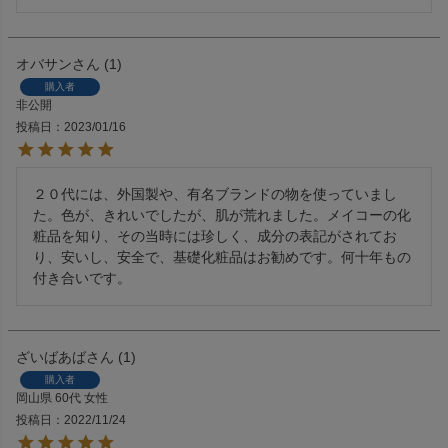
オバサン
1
購入者
非公開
投稿日
2023/01/16
２０代には、外国製や、有名ブランドの物を使っていまし
た。色が、きれいでしたが、肌が荒れました。メイコーの化
粧品を知り、その当時には珍しく、成分の表記がされてお
り、安いし、安全で、基礎化粧品はお勧めです。何十年もの
付き合いです。
ざいばあば
1
購入者
岡山県
60代
女性
投稿日
2022/11/24