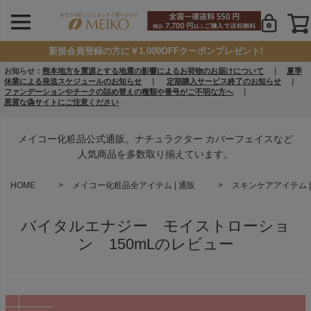
新規会員登録の方に￥1,000OFFクーポンプレゼント!
お知らせ：
熊本地方を震源とする地震の影響によるお荷物のお届けについて
｜
夏季
休業による発送スケジュールのお知らせ
｜
定期購入サービス終了のお知らせ
｜
ファンデーションやチークの詰め替えの種類や番号がご不明な方へ
｜
悪質な偽サイトにご注意ください
メイコー化粧品公式通販。ナチュラクター カバーフェイスなど
人気商品を多数取り揃えています。
HOME
メイコー化粧品全アイテム | 通販
スキンケアアイテム |
バイタルエナジー モイストローショ
ン 150mLのレビュー