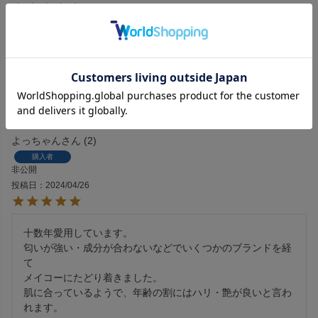
今回初めて購入した化粧水ですが、肌にすーとしみこむよう
な感じで、気持ちがいいです。

メイコー化粧品は宣伝もなくいいものを使いやすい値段で、
大変助かります
よっちゃん
2
購入者
非公開
投稿日
2024/04/26
十数年愛用しています。

匂いが強い・成分が合わないなどでいくつかのブランドを経
て

メイコーにたどり着きました。

肌に合っているようで、年齢の割にはハリ・艶が良いと言わ