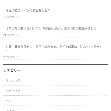
洋服の色でメイクの色も変わる？
78.2k件のビュー
【爪の形の整え方5タイプ】理想的な長さと基本の形で指先を美しく
74.5k件のビュー
お腹・腰回り痩せに！自宅で出来るセルライト解消法～3つのマッサージ
～
70.5k件のビュー
カテゴリー
スキンケア
ボディケア
ヘア