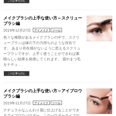
この記事を読む
メイクブラシの上手な使い方～スクリュー
ブラシ編
2019年12月27日
アイメイク
ツール
色々な種類があるメイクブラシの中で、スクリ
ューブラシは縁の下の力持ちのような存在で
す。 あまり存在感がないように思えるスクリュ
ーブラシですが、上手く使うことができれば素
晴らしい効果を発揮してくれます。 眉やまつ毛
をナチュ …
この記事を読む
メイクブラシの上手な使い方～アイブロウ
ブラシ編
2019年12月27日
アイメイク
ツール
ナチュラルなふんわり眉に仕上げることができ
るアイブロウパウダー。このパウダータイプの