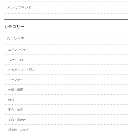
メンズブランド
カテゴリー
スキンケア
エイジングケア
しみ・しわ
たるみ・ハリ・弾力
リップケア
乾燥・保湿
時短
毛穴・角質
美白・日焼け
肌荒れ・ニキビ