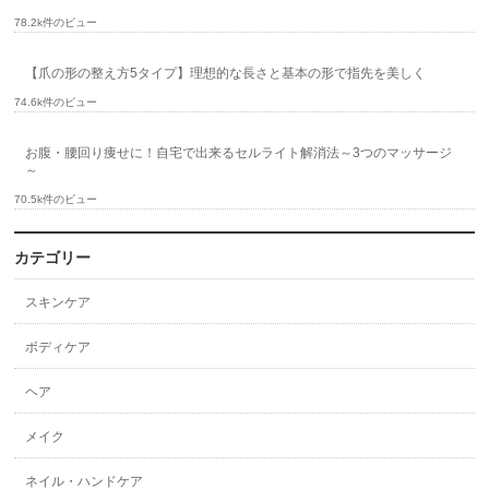
78.2k件のビュー
【爪の形の整え方5タイプ】理想的な長さと基本の形で指先を美しく
74.6k件のビュー
お腹・腰回り痩せに！自宅で出来るセルライト解消法～3つのマッサージ
～
70.5k件のビュー
カテゴリー
スキンケア
ボディケア
ヘア
メイク
ネイル・ハンドケア