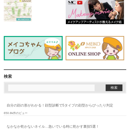
検索
自分の顔の形がわかる！顔型診断で5タイプの顔型からぴったり判定
650.8k件のビュー
なかなか乾かないネイル…急いでいる時に乾かす裏技5選！