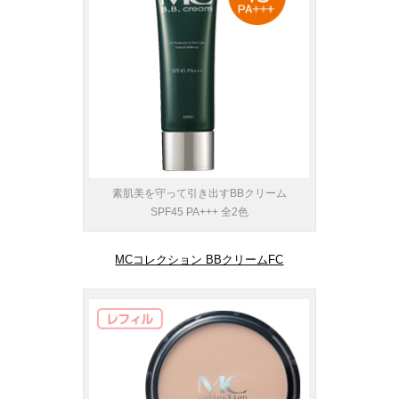
素肌美を守って引き出すBBクリーム
SPF45 PA+++ 全2色
MCコレクション BBクリームFC