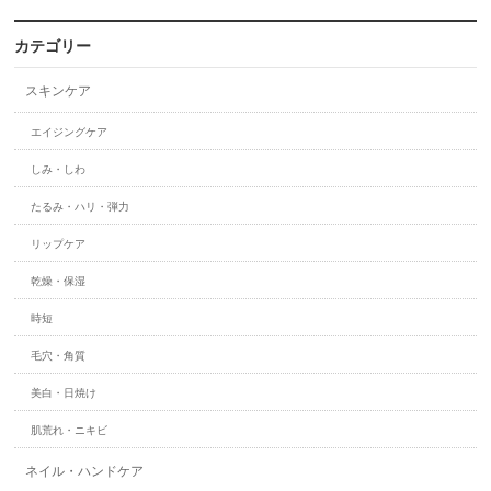
カテゴリー
スキンケア
エイジングケア
しみ・しわ
たるみ・ハリ・弾力
リップケア
乾燥・保湿
時短
毛穴・角質
美白・日焼け
肌荒れ・ニキビ
ネイル・ハンドケア