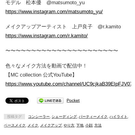
モデル 松本優 @matsumoto_yu
https://www.instagram.com/matsumoto_yu/
メイクアップアーティスト 上戸良子 @r.kamito
https://www.instagram.com/r.kamito/
〜〜〜〜〜〜〜〜〜〜〜〜〜〜〜〜〜〜〜〜〜〜
色々なメイク方法を動画で配信中！
【MC collection 公式YouTube】
https://www.youtube.com/channel/UC9cjkaB39EIpFJV07
Pocket
投稿タグ
コンシーラー
,
シェーディング
,
パーティーメイク
,
ハイライト
,
ベースメイク
,
メイク
,
メイクアップ
,
やり方
,
下地
,
小顔
,
方法