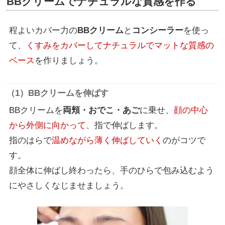
BBクリームでナチュラルな質感を作る
程よいカバー力の
BBクリーム
と
コンシーラー
を使っ
て、
くすみをカバーしてナチュラルでマットな質感の
ベース
を作りましょう。
（1）BBクリームを伸ばす
BBクリームを
両頬・おでこ・あご
に乗せ、
顔の中心
から外側に向かって
、指で伸ばします。
指のはらで
温めながら薄く伸ばしていく
のがコツで
す。
顔全体に伸ばし終わったら、手のひらで包み込むよう
にやさしくなじませましょう。