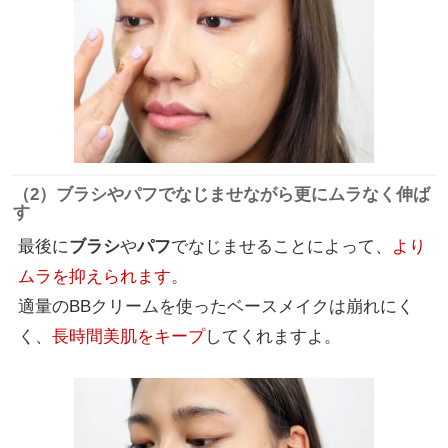
（2）ブラシやパフでなじませながら更にムラなく伸ば
す
最後に
ブラシ
や
パフ
でなじませることによって、
より
ムラを抑えられます
。
適量のBBクリームを使ったベースメイクは崩れにく
く、
長時間美肌をキープ
してくれますよ。