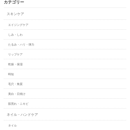
カテゴリー
スキンケア
エイジングケア
しみ・しわ
たるみ・ハリ・弾力
リップケア
乾燥・保湿
時短
毛穴・角質
美白・日焼け
肌荒れ・ニキビ
ネイル・ハンドケア
ネイル