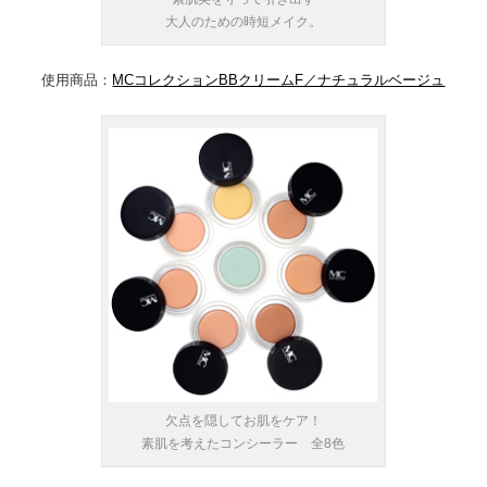
大人のための時短メイク。
使用商品：
MCコレクションBBクリームF／ナチュラルベージュ
欠点を隠してお肌をケア！
素肌を考えたコンシーラー 全8色