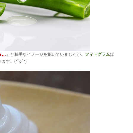
う…
』と勝手なイメージを抱いていましたが、
フィトグラム
は
。(*ﾟoﾟ*)