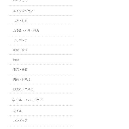
エイジングケア
しみ・しわ
たるみ・ハリ・弾力
リップケア
乾燥・保湿
時短
毛穴・角質
美白・日焼け
肌荒れ・ニキビ
ネイル・ハンドケア
ネイル
ハンドケア