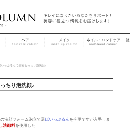
ヘア
メイク
ネイル・ハンドケア
健
n
hair care column
make up column
nail&hand column
ほいっぷるんで濃密もっちり泡洗顔♪
っちり泡洗顔♪
んの洗顔フォーム泡立て器
ほいっぷるん
を今更ですが入手しま
し洗顔料
を使用した