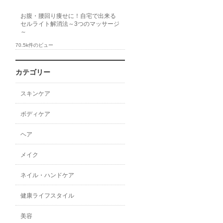
お腹・腰回り痩せに！自宅で出来る
セルライト解消法～3つのマッサージ
～
70.5k件のビュー
カテゴリー
スキンケア
ボディケア
ヘア
メイク
ネイル・ハンドケア
健康ライフスタイル
美容