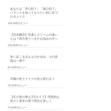
あなたは『求心顔？』『遠心顔？』
バランスを知ってなりたい顔に近づ
けるメイク
104.5k件のビュー
【完全解説】乳液とクリームの違い
とは？両方使うべきかお悩みの方へ
103.8k件のビュー
冬に起こる太もものかゆみ…その原
因は一体!?
84.2k件のビュー
洋服の色でメイクの色も変わる？
78.2k件のビュー
【爪の形の整え方5タイプ】理想的な
長さと基本の形で指先を美しく
74.6k件のビュー