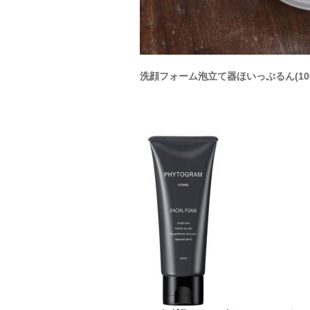
洗顔フォーム泡立て器ほいっぷるん(100