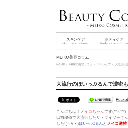
スキンケア
ボディケア
skin care column
body care colum
MEIKO美容コラム
HOME
»
MEIKO美容コラム
»
スキンケア
»
大流行の
大流行のほいっぷるんで濃密も
Pocket
こんにちは！
メイコちゃん
です(*^▽^*)
以前SNSで大流行したザ・ダイソーさ
した!
(・∀・)
ほいっぷるん
と
メイコ激推