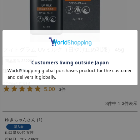
フィトグラム UVミルク（日やけ止め乳液） 45g
商品番号
232201
価格
¥
2,530
税込
5.00
3
3
件中
1
-
3
件表示
ゆきちゃん
1
購入者
山口県
60代
女性
投稿日
2025/08/20