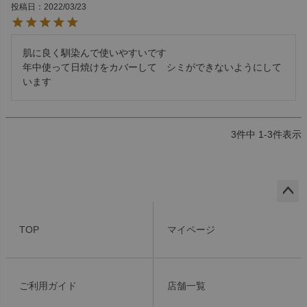
投稿日
2022/03/23
肌に良く馴染んで使いやすいです

年中使って日焼けをカバーして　シミができないようにして
います
3
件中
1
-
3
件表示
ペー
ジト
TOP
マイページ
ップ
へ
ご利用ガイド
店舗一覧