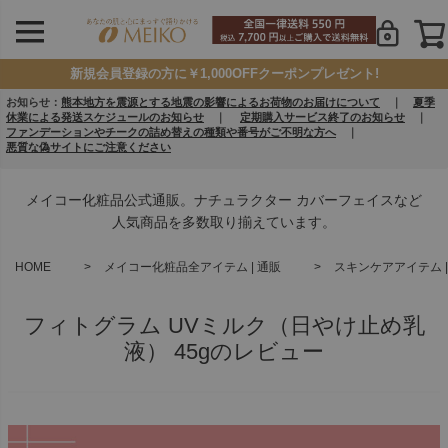
新規会員登録の方に￥1,000OFFクーポンプレゼント!
お知らせ：
熊本地方を震源とする地震の影響によるお荷物のお届けについて
｜
夏季
休業による発送スケジュールのお知らせ
｜
定期購入サービス終了のお知らせ
｜
ファンデーションやチークの詰め替えの種類や番号がご不明な方へ
｜
悪質な偽サイトにご注意ください
メイコー化粧品公式通販。ナチュラクター カバーフェイスなど
人気商品を多数取り揃えています。
HOME
メイコー化粧品全アイテム | 通販
スキンケアアイテム |
フィトグラム UVミルク（日やけ止め乳
液） 45gのレビュー